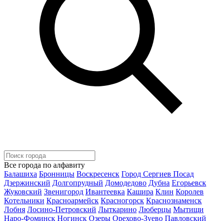
Все города по алфавиту
Балашиха
Бронницы
Воскресенск
Город Сергиев Посад
Дзержинский
Долгопрудный
Домодедово
Дубна
Егорьевск
Жуковский
Звенигород
Ивантеевка
Кашира
Клин
Королев
Котельники
Красноармейск
Красногорск
Краснознаменск
Лобня
Лосино-Петровский
Лыткарино
Люберцы
Мытищи
Наро-Фоминск
Ногинск
Озеры
Орехово-Зуево
Павловский