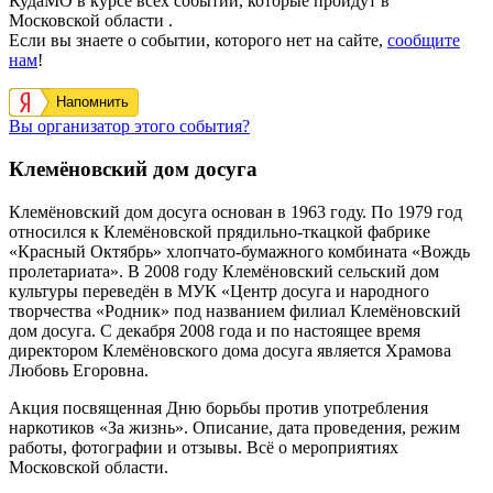
КудаМО в курсе всех событий, которые пройдут в
Московской области .
Если вы знаете о событии, которого нет на сайте,
сообщите
нам
!
Напомнить
Вы организатор этого события?
Клемёновский дом досуга
Клемёновский дом досуга основан в
1963 году. По 1979 год
относился к Клемёновской прядильно-ткацкой
фабрике
«Красный Октябрь» хлопчато-бумажного комбината «Вождь
пролетариата».
В
2008
году Клемёновский
сельский
дом
культуры
переведён
в
МУК
«
Центр досуга и народного
творчества
«Родник» под
названием
филиал
Клемёновский
дом
досуга. С декабря
2008
года
и
по настоящее
время
директором
Клемёновского
дома
досуга является
Храмова
Любовь
Егоровна.
Акция посвященная Дню борьбы против употребления
наркотиков «За жизнь». Описание, дата проведения, режим
работы, фотографии и отзывы. Всё о мероприятиях
Московской области.