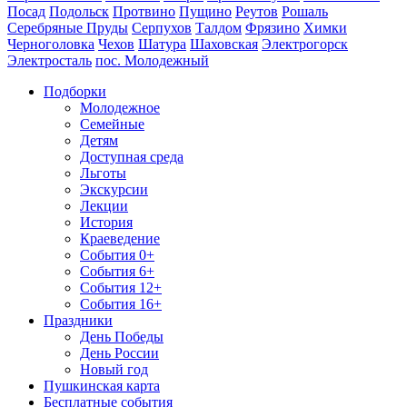
Посад
Подольск
Протвино
Пущино
Реутов
Рошаль
Серебряные Пруды
Серпухов
Талдом
Фрязино
Химки
Черноголовка
Чехов
Шатура
Шаховская
Электрогорск
Электросталь
пос. Молодежный
Подборки
Молодежное
Семейные
Детям
Доступная среда
Льготы
Экскурсии
Лекции
История
Краеведение
События 0+
События 6+
События 12+
События 16+
Праздники
День Победы
День России
Новый год
Пушкинская карта
Бесплатные события