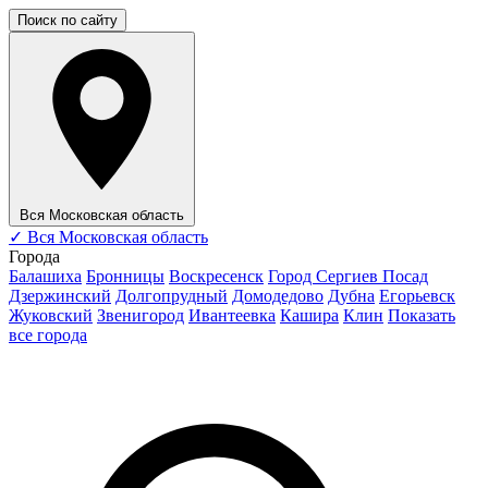
Поиск по сайту
Вся Московская область
✓
Вся Московская область
Города
Балашиха
Бронницы
Воскресенск
Город Сергиев Посад
Дзержинский
Долгопрудный
Домодедово
Дубна
Егорьевск
Жуковский
Звенигород
Ивантеевка
Кашира
Клин
Показать
все города