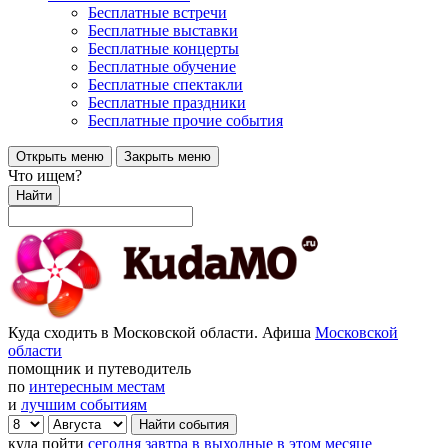
Бесплатные встречи
Бесплатные выставки
Бесплатные концерты
Бесплатные обучение
Бесплатные спектакли
Бесплатные праздники
Бесплатные прочие события
Открыть меню
Закрыть меню
Что ищем?
Найти
Куда сходить в Московской области. Афиша
Московской
области
помощник и путеводитель
по
интересным местам
и
лучшим событиям
куда пойти
сегодня
завтра
в выходные
в этом месяце