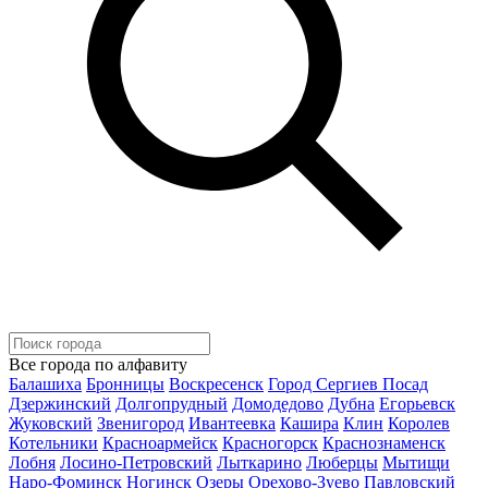
Все города по алфавиту
Балашиха
Бронницы
Воскресенск
Город Сергиев Посад
Дзержинский
Долгопрудный
Домодедово
Дубна
Егорьевск
Жуковский
Звенигород
Ивантеевка
Кашира
Клин
Королев
Котельники
Красноармейск
Красногорск
Краснознаменск
Лобня
Лосино-Петровский
Лыткарино
Люберцы
Мытищи
Наро-Фоминск
Ногинск
Озеры
Орехово-Зуево
Павловский