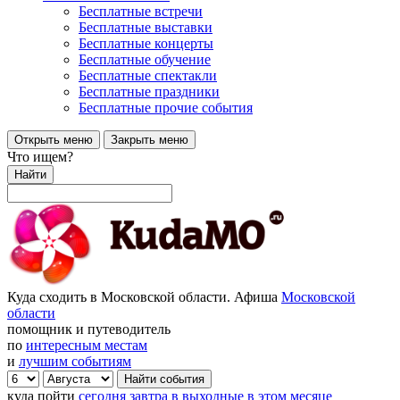
Бесплатные встречи
Бесплатные выставки
Бесплатные концерты
Бесплатные обучение
Бесплатные спектакли
Бесплатные праздники
Бесплатные прочие события
Открыть меню
Закрыть меню
Что ищем?
Найти
Куда сходить в Московской области. Афиша
Московской
области
помощник и путеводитель
по
интересным местам
и
лучшим событиям
куда пойти
сегодня
завтра
в выходные
в этом месяце