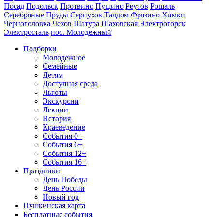
Посад
Подольск
Протвино
Пущино
Реутов
Рошаль
Серебряные Пруды
Серпухов
Талдом
Фрязино
Химки
Черноголовка
Чехов
Шатура
Шаховская
Электрогорск
Электросталь
пос. Молодежный
Подборки
Молодежное
Семейные
Детям
Доступная среда
Льготы
Экскурсии
Лекции
История
Краеведение
События 0+
События 6+
События 12+
События 16+
Праздники
День Победы
День России
Новый год
Пушкинская карта
Бесплатные события