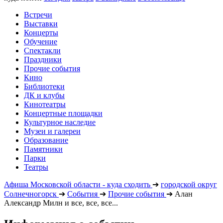
Встречи
Выставки
Концерты
Обучение
Спектакли
Праздники
Прочие события
Кино
Библиотеки
ДК и клубы
Кинотеатры
Концертные площадки
Культурное наследие
Музеи и галереи
Образование
Памятники
Парки
Театры
Афиша Московской области - куда сходить
➔
городской округ
Солнечногорск
➔
События
➔
Прочие события
➔
Алан
Александр Милн и все, все, все...