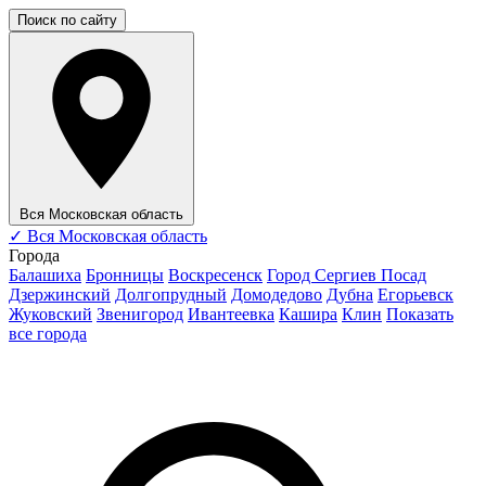
Поиск по сайту
Вся Московская область
✓
Вся Московская область
Города
Балашиха
Бронницы
Воскресенск
Город Сергиев Посад
Дзержинский
Долгопрудный
Домодедово
Дубна
Егорьевск
Жуковский
Звенигород
Ивантеевка
Кашира
Клин
Показать
все города