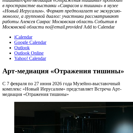
тишины»Арт-медиация «Отражения тишины» проходит
в пространстве выставки «Саврасов и тишина» в музее
«Новый Иерусалим». Формат предполагает не экскурсию-
монолог, а групповой диалог: участники рассматривают
работы Алексея Саврас
Московская область
События в
Московской области
no@email.provided
Add to Calendar
iCalendar
Google Calendar
Outlook
Outlook Online
Yahoo! Calendar
Арт-медиация «Отражения тишины»
С 7 февраля по 27 июня 2026 года Музейно-выставочный
комплекс «Новый Иерусалим» представляет Встреча Арт-
медиация «Отражения тишины»