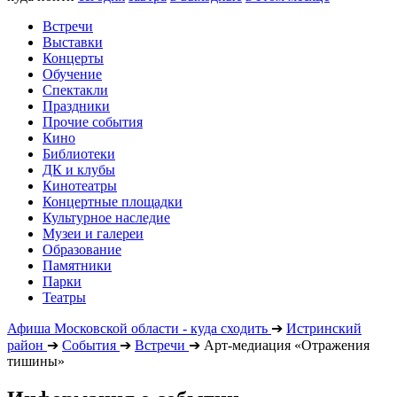
Встречи
Выставки
Концерты
Обучение
Спектакли
Праздники
Прочие события
Кино
Библиотеки
ДК и клубы
Кинотеатры
Концертные площадки
Культурное наследие
Музеи и галереи
Образование
Памятники
Парки
Театры
Афиша Московской области - куда сходить
➔
Истринский
район
➔
События
➔
Встречи
➔
Арт-медиация «Отражения
тишины»