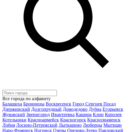
Все города по алфавиту
Балашиха
Бронницы
Воскресенск
Город Сергиев Посад
Дзержинский
Долгопрудный
Домодедово
Дубна
Егорьевск
Жуковский
Звенигород
Ивантеевка
Кашира
Клин
Королев
Котельники
Красноармейск
Красногорск
Краснознаменск
Лобня
Лосино-Петровский
Лыткарино
Люберцы
Мытищи
Наро-Фоминск
Ногинск
Озеры
Орехово-Зуево
Павловский