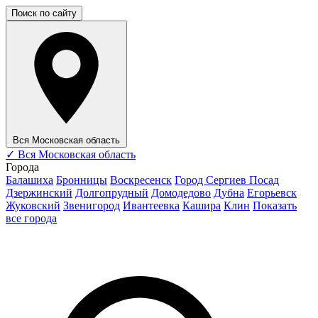
Поиск по сайту
Вся Московская область
✓
Вся Московская область
Города
Балашиха
Бронницы
Воскресенск
Город Сергиев Посад
Дзержинский
Долгопрудный
Домодедово
Дубна
Егорьевск
Жуковский
Звенигород
Ивантеевка
Кашира
Клин
Показать
все города