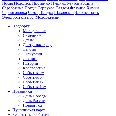
Посад
Подольск
Протвино
Пущино
Реутов
Рошаль
Серебряные Пруды
Серпухов
Талдом
Фрязино
Химки
Черноголовка
Чехов
Шатура
Шаховская
Электрогорск
Электросталь
пос. Молодежный
Подборки
Молодежное
Семейные
Детям
Доступная среда
Льготы
Экскурсии
Лекции
История
Краеведение
События 0+
События 6+
События 12+
События 16+
Праздники
День Победы
День России
Новый год
Пушкинская карта
Бесплатные события