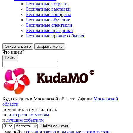
Бесплатные встречи
Бесплатные выставки
Бесплатные концерты
Бесплатные обучение
Бесплатные спектакли
Бесплатные праздники
Бесплатные прочие события
Открыть меню
Закрыть меню
Что ищем?
Найти
Куда сходить в Московской области. Афиша
Московской
области
помощник и путеводитель
по
интересным местам
и
лучшим событиям
куда пойти
сегодня
завтра
в выходные
в этом месяце