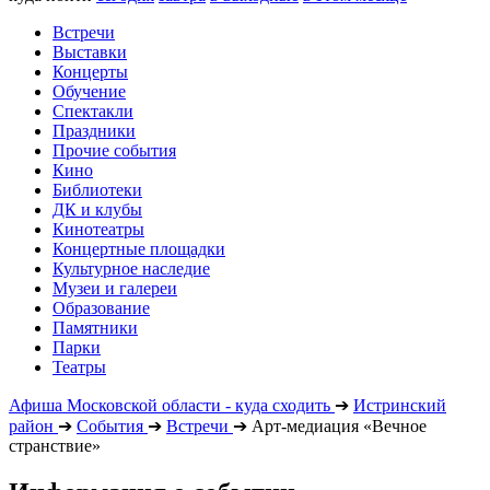
Встречи
Выставки
Концерты
Обучение
Спектакли
Праздники
Прочие события
Кино
Библиотеки
ДК и клубы
Кинотеатры
Концертные площадки
Культурное наследие
Музеи и галереи
Образование
Памятники
Парки
Театры
Афиша Московской области - куда сходить
➔
Истринский
район
➔
События
➔
Встречи
➔
Арт-медиация «Вечное
странствие»