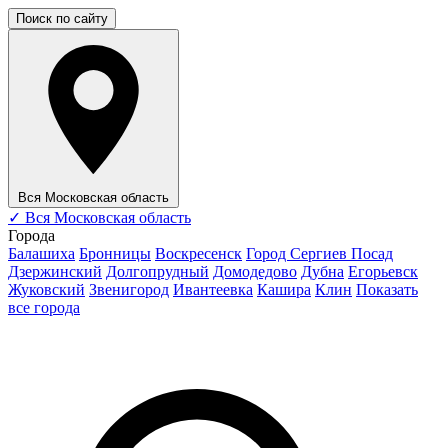
Поиск по сайту
Вся Московская область
✓
Вся Московская область
Города
Балашиха
Бронницы
Воскресенск
Город Сергиев Посад
Дзержинский
Долгопрудный
Домодедово
Дубна
Егорьевск
Жуковский
Звенигород
Ивантеевка
Кашира
Клин
Показать
все города