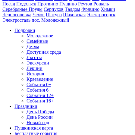
Посад
Подольск
Протвино
Пущино
Реутов
Рошаль
Серебряные Пруды
Серпухов
Талдом
Фрязино
Химки
Черноголовка
Чехов
Шатура
Шаховская
Электрогорск
Электросталь
пос. Молодежный
Подборки
Молодежное
Семейные
Детям
Доступная среда
Льготы
Экскурсии
Лекции
История
Краеведение
События 0+
События 6+
События 12+
События 16+
Праздники
День Победы
День России
Новый год
Пушкинская карта
Бесплатные события