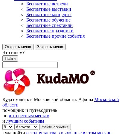
Бесплатные встречи
Бесплатные выставки
Бесплатные концерты
Бесплатные обучение
Бесплатные спектакли
Бесплатные праздники
Бесплатные прочие события
Открыть меню
Закрыть меню
Что ищем?
Найти
Куда сходить в Московской области. Афиша
Московской
области
помощник и путеводитель
по
интересным местам
и
лучшим событиям
куда пойти
сегодня
завтра
в выходные
в этом месяце