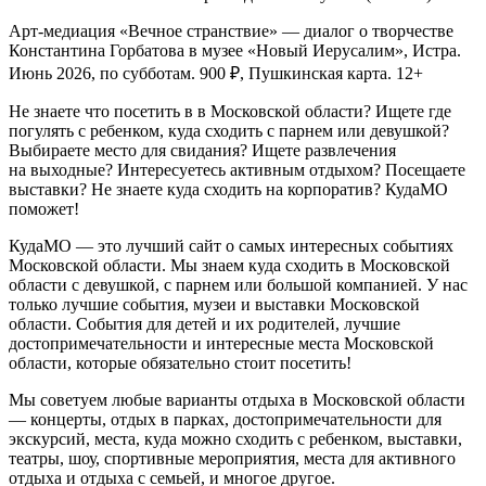
Музейно-выставочный комплекс «Новый
Иерусалим»
Музей был создан в 1920 году в стенах закрытого годом ранее
Воскресенского Ново-Иерусалимского монастыря. С 1935
года, когда в Москве был ликвидирован Московский
областной краеведческий музей, и часть его коллекций были
переданы в Истру, музей получил статус и название
«Московский областной краеведческий музей» (МОКМ).
Арт-медиация «Вечное странствие» — диалог о творчестве
Константина Горбатова в музее «Новый Иерусалим», Истра.
Июнь 2026, по субботам. 900 ₽, Пушкинская карта. 12+
Не знаете что посетить в в Московской области? Ищете где
погулять с ребенком, куда сходить с парнем или девушкой?
Выбираете место для свидания? Ищете развлечения
на выходные? Интересуетесь активным отдыхом? Посещаете
выставки? Не знаете куда сходить на корпоратив? КудаМО
поможет!
КудаМО — это лучший сайт о самых интересных событиях
Московской области. Мы знаем куда сходить в Московской
области с девушкой, с парнем или большой компанией. У нас
только лучшие события, музеи и выставки Московской