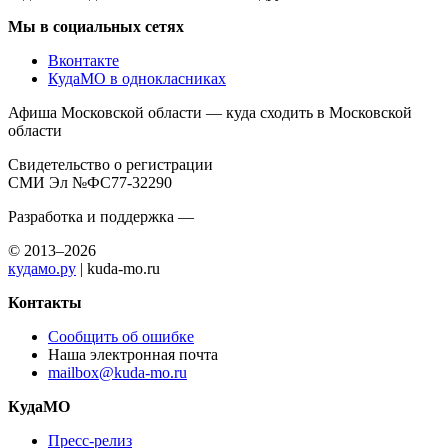
области. События для детей и их родителей, лучшие
достопримечательности и интересные места Московской
области, которые обязательно стоит посетить!
Мы советуем любые варианты отдыха в Московской области
— концерты, отдых в парках, достопримечательности для
экскурсий, места, куда можно сходить с ребенком, выставки,
театры, шоу, спортивные мероприятия, места для активного
отдыха и отдыха с семьей, и многое другое.
Мы в социальных сетях
Вконтакте
КудаМО в однокласниках
Афиша Московской области — куда сходить в Московской
области
Свидетельство о регистрации
СМИ Эл №ФС77-32290
Разработка и поддержка —
© 2013–2026
кудамо.ру
| kuda-mo.ru