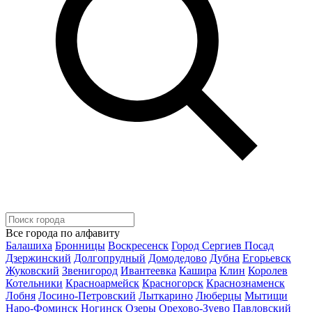
Все города по алфавиту
Балашиха
Бронницы
Воскресенск
Город Сергиев Посад
Дзержинский
Долгопрудный
Домодедово
Дубна
Егорьевск
Жуковский
Звенигород
Ивантеевка
Кашира
Клин
Королев
Котельники
Красноармейск
Красногорск
Краснознаменск
Лобня
Лосино-Петровский
Лыткарино
Люберцы
Мытищи
Наро-Фоминск
Ногинск
Озеры
Орехово-Зуево
Павловский