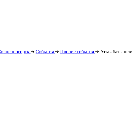
Солнечногорск
➔
События
➔
Прочие события
➔
Аты - баты шли