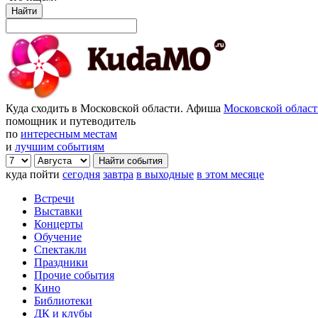
Найти
Куда сходить в Московской области. Афиша
Московской облас
помощник и путеводитель
по
интересным местам
и
лучшим событиям
куда пойти
сегодня
завтра
в выходные
в этом месяце
Встречи
Выставки
Концерты
Обучение
Спектакли
Праздники
Прочие события
Кино
Библиотеки
ДК и клубы