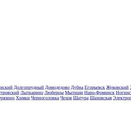
инский
Долгопрудный
Домодедово
Дубна
Егорьевск
Жуковский
етровский
Лыткарино
Люберцы
Мытищи
Наро-Фоминск
Ногинс
рязино
Химки
Черноголовка
Чехов
Шатура
Шаховская
Электро