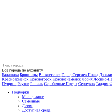
Все города по алфавиту
Балашиха
Бронницы
Воскресенск
Город Сергиев Посад
Дзерж
Красноармейск
Красногорск
Краснознаменск
Лобня
Лосино-П
Пущино
Реутов
Рошаль
Серебряные Пруды
Серпухов
Талдом
Ф
Подборки
Молодежное
Семейные
Детям
Доступная среда