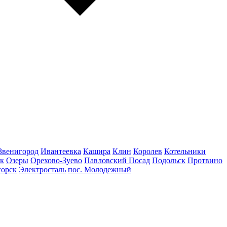
Звенигород
Ивантеевка
Кашира
Клин
Королев
Котельники
к
Озеры
Орехово-Зуево
Павловский Посад
Подольск
Протвино
горск
Электросталь
пос. Молодежный