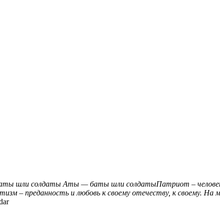
баты шли солдаты
Аты — баты шли солдатыПатриот – человек,
иотизм – преданность и любовь к своему отечеству, к своему. На
dar