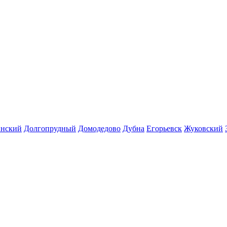
инский
Долгопрудный
Домодедово
Дубна
Егорьевск
Жуковский