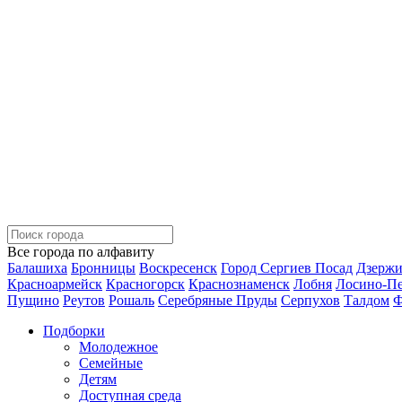
Все города по алфавиту
Балашиха
Бронницы
Воскресенск
Город Сергиев Посад
Дзерж
Красноармейск
Красногорск
Краснознаменск
Лобня
Лосино-П
Пущино
Реутов
Рошаль
Серебряные Пруды
Серпухов
Талдом
Ф
Подборки
Молодежное
Семейные
Детям
Доступная среда