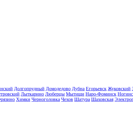
инский
Долгопрудный
Домодедово
Дубна
Егорьевск
Жуковский
етровский
Лыткарино
Люберцы
Мытищи
Наро-Фоминск
Ногинс
рязино
Химки
Черноголовка
Чехов
Шатура
Шаховская
Электро