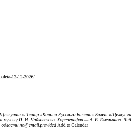
-baleta-12-12-2026/
Щелкунчик». Театр «Корона Русского Балета»
Балет «Щелкунчи
музыку П. И. Чайковского. Хореография — А. В. Емельянов. Либ
й области
no@email.provided
Add to Calendar