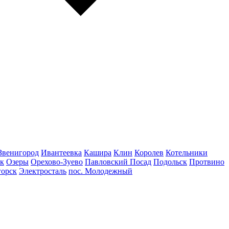
Звенигород
Ивантеевка
Кашира
Клин
Королев
Котельники
к
Озеры
Орехово-Зуево
Павловский Посад
Подольск
Протвино
горск
Электросталь
пос. Молодежный