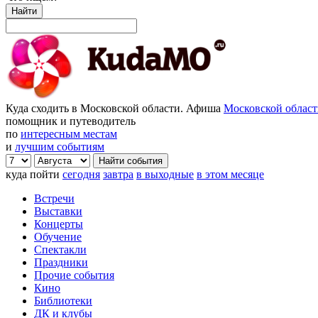
Найти
Куда сходить в Московской области. Афиша
Московской облас
помощник и путеводитель
по
интересным местам
и
лучшим событиям
куда пойти
сегодня
завтра
в выходные
в этом месяце
Встречи
Выставки
Концерты
Обучение
Спектакли
Праздники
Прочие события
Кино
Библиотеки
ДК и клубы