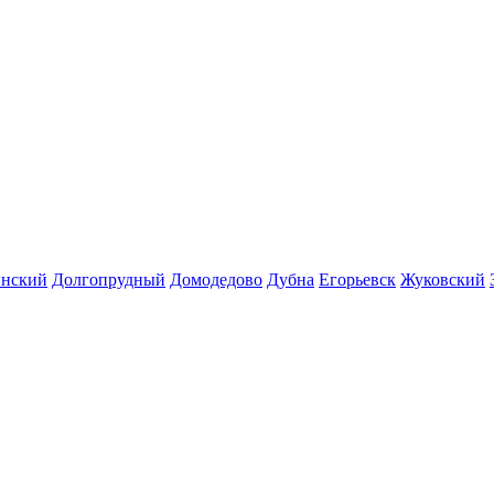
инский
Долгопрудный
Домодедово
Дубна
Егорьевск
Жуковский