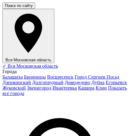
Поиск по сайту
Вся Московская область
✓
Вся Московская область
Города
Балашиха
Бронницы
Воскресенск
Город Сергиев Посад
Дзержинский
Долгопрудный
Домодедово
Дубна
Егорьевск
Жуковский
Звенигород
Ивантеевка
Кашира
Клин
Показать
все города