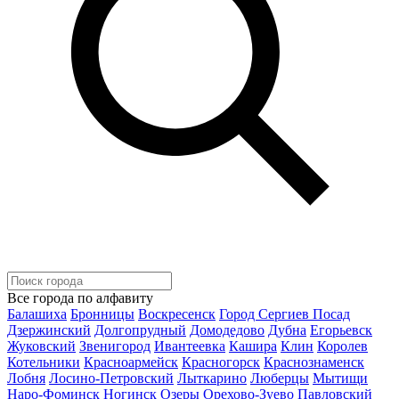
Все города по алфавиту
Балашиха
Бронницы
Воскресенск
Город Сергиев Посад
Дзержинский
Долгопрудный
Домодедово
Дубна
Егорьевск
Жуковский
Звенигород
Ивантеевка
Кашира
Клин
Королев
Котельники
Красноармейск
Красногорск
Краснознаменск
Лобня
Лосино-Петровский
Лыткарино
Люберцы
Мытищи
Наро-Фоминск
Ногинск
Озеры
Орехово-Зуево
Павловский