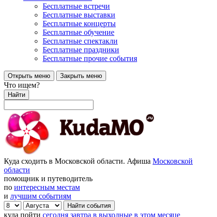
Бесплатные встречи
Бесплатные выставки
Бесплатные концерты
Бесплатные обучение
Бесплатные спектакли
Бесплатные праздники
Бесплатные прочие события
Открыть меню
Закрыть меню
Что ищем?
Найти
Куда сходить в Московской области. Афиша
Московской
области
помощник и путеводитель
по
интересным местам
и
лучшим событиям
куда пойти
сегодня
завтра
в выходные
в этом месяце