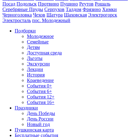
Посад
Подольск
Протвино
Пущино
Реутов
Рошаль
Серебряные Пруды
Серпухов
Талдом
Фрязино
Химки
Черноголовка
Чехов
Шатура
Шаховская
Электрогорск
Электросталь
пос. Молодежный
Подборки
Молодежное
Семейные
Детям
Доступная среда
Льготы
Экскурсии
Лекции
История
Краеведение
События 0+
События 6+
События 12+
События 16+
Праздники
День Победы
День России
Новый год
Пушкинская карта
Бесплатные события