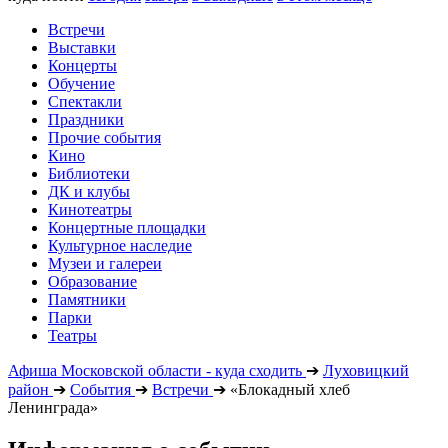
Встречи
Выставки
Концерты
Обучение
Спектакли
Праздники
Прочие события
Кино
Библиотеки
ДК и клубы
Кинотеатры
Концертные площадки
Культурное наследие
Музеи и галереи
Образование
Памятники
Парки
Театры
Афиша Московской области - куда сходить
➔
Луховицкий
район
➔
События
➔
Встречи
➔
«Блокадный хлеб
Ленинграда»