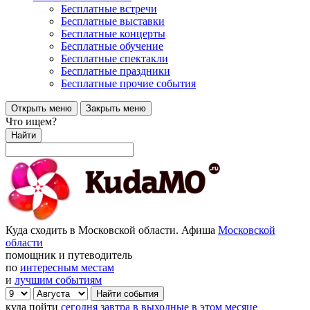
Бесплатные встречи
Бесплатные выставки
Бесплатные концерты
Бесплатные обучение
Бесплатные спектакли
Бесплатные праздники
Бесплатные прочие события
Открыть меню
Закрыть меню
Что ищем?
Найти
Куда сходить в Московской области. Афиша
Московской
области
помощник и путеводитель
по
интересным местам
и
лучшим событиям
куда пойти
сегодня
завтра
в выходные
в этом месяце