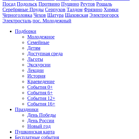
Посад
Подольск
Протвино
Пущино
Реутов
Рошаль
Серебряные Пруды
Серпухов
Талдом
Фрязино
Химки
Черноголовка
Чехов
Шатура
Шаховская
Электрогорск
Электросталь
пос. Молодежный
Подборки
Молодежное
Семейные
Детям
Доступная среда
Льготы
Экскурсии
Лекции
История
Краеведение
События 0+
События 6+
События 12+
События 16+
Праздники
День Победы
День России
Новый год
Пушкинская карта
Бесплатные события