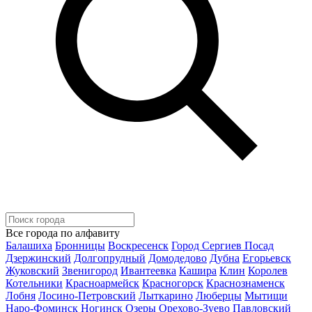
Все города по алфавиту
Балашиха
Бронницы
Воскресенск
Город Сергиев Посад
Дзержинский
Долгопрудный
Домодедово
Дубна
Егорьевск
Жуковский
Звенигород
Ивантеевка
Кашира
Клин
Королев
Котельники
Красноармейск
Красногорск
Краснознаменск
Лобня
Лосино-Петровский
Лыткарино
Люберцы
Мытищи
Наро-Фоминск
Ногинск
Озеры
Орехово-Зуево
Павловский