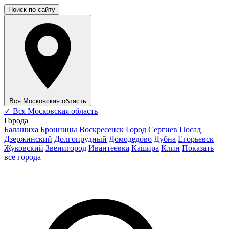
Поиск по сайту
Вся Московская область
✓
Вся Московская область
Города
Балашиха
Бронницы
Воскресенск
Город Сергиев Посад
Дзержинский
Долгопрудный
Домодедово
Дубна
Егорьевск
Жуковский
Звенигород
Ивантеевка
Кашира
Клин
Показать
все города