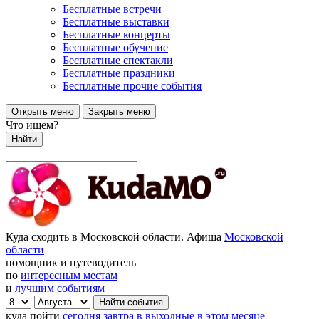
Бесплатные встречи
Бесплатные выставки
Бесплатные концерты
Бесплатные обучение
Бесплатные спектакли
Бесплатные праздники
Бесплатные прочие события
Открыть меню
Закрыть меню
Что ищем?
Найти
Куда сходить в Московской области. Афиша
Московской
области
помощник и путеводитель
по
интересным местам
и
лучшим событиям
куда пойти
сегодня
завтра
в выходные
в этом месяце