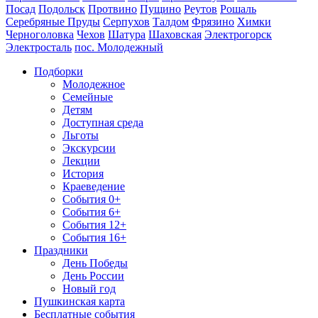
Посад
Подольск
Протвино
Пущино
Реутов
Рошаль
Серебряные Пруды
Серпухов
Талдом
Фрязино
Химки
Черноголовка
Чехов
Шатура
Шаховская
Электрогорск
Электросталь
пос. Молодежный
Подборки
Молодежное
Семейные
Детям
Доступная среда
Льготы
Экскурсии
Лекции
История
Краеведение
События 0+
События 6+
События 12+
События 16+
Праздники
День Победы
День России
Новый год
Пушкинская карта
Бесплатные события