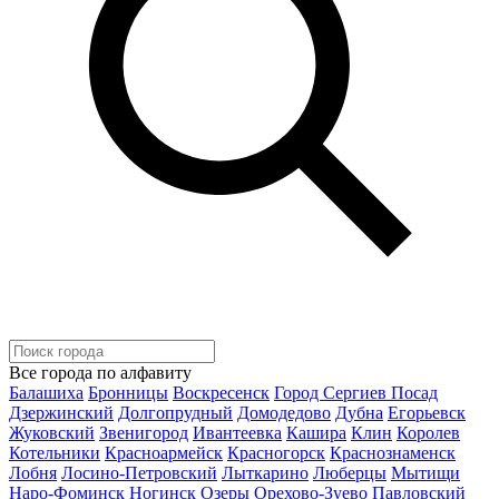
Все города по алфавиту
Балашиха
Бронницы
Воскресенск
Город Сергиев Посад
Дзержинский
Долгопрудный
Домодедово
Дубна
Егорьевск
Жуковский
Звенигород
Ивантеевка
Кашира
Клин
Королев
Котельники
Красноармейск
Красногорск
Краснознаменск
Лобня
Лосино-Петровский
Лыткарино
Люберцы
Мытищи
Наро-Фоминск
Ногинск
Озеры
Орехово-Зуево
Павловский