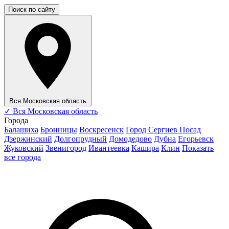
Поиск по сайту
Вся Московская область
✓
Вся Московская область
Города
Балашиха
Бронницы
Воскресенск
Город Сергиев Посад
Дзержинский
Долгопрудный
Домодедово
Дубна
Егорьевск
Жуковский
Звенигород
Ивантеевка
Кашира
Клин
Показать
все города