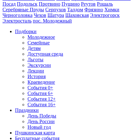
Посад
Подольск
Протвино
Пущино
Реутов
Рошаль
Серебряные Пруды
Серпухов
Талдом
Фрязино
Химки
Черноголовка
Чехов
Шатура
Шаховская
Электрогорск
Электросталь
пос. Молодежный
Подборки
Молодежное
Семейные
Детям
Доступная среда
Льготы
Экскурсии
Лекции
История
Краеведение
События 0+
События 6+
События 12+
События 16+
Праздники
День Победы
День России
Новый год
Пушкинская карта
Бесплатные события