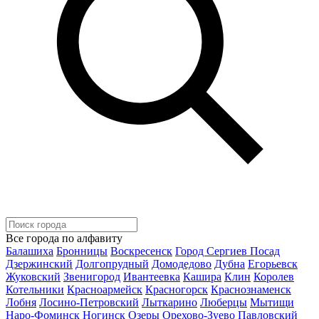
Все города по алфавиту
Балашиха
Бронницы
Воскресенск
Город Сергиев Посад
Дзержинский
Долгопрудный
Домодедово
Дубна
Егорьевск
Жуковский
Звенигород
Ивантеевка
Кашира
Клин
Королев
Котельники
Красноармейск
Красногорск
Краснознаменск
Лобня
Лосино-Петровский
Лыткарино
Люберцы
Мытищи
Наро-Фоминск
Ногинск
Озеры
Орехово-Зуево
Павловский