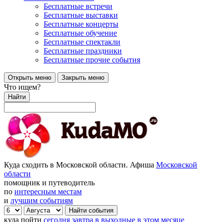
Бесплатные встречи
Бесплатные выставки
Бесплатные концерты
Бесплатные обучение
Бесплатные спектакли
Бесплатные праздники
Бесплатные прочие события
Открыть меню
Закрыть меню
Что ищем?
Найти
Куда сходить в Московской области. Афиша
Московской
области
помощник и путеводитель
по
интересным местам
и
лучшим событиям
куда пойти
сегодня
завтра
в выходные
в этом месяце