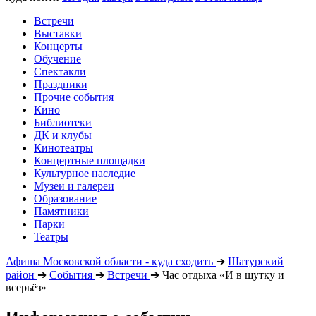
Встречи
Выставки
Концерты
Обучение
Спектакли
Праздники
Прочие события
Кино
Библиотеки
ДК и клубы
Кинотеатры
Концертные площадки
Культурное наследие
Музеи и галереи
Образование
Памятники
Парки
Театры
Афиша Московской области - куда сходить
➔
Шатурский
район
➔
События
➔
Встречи
➔
Час отдыха «И в шутку и
всерьёз»