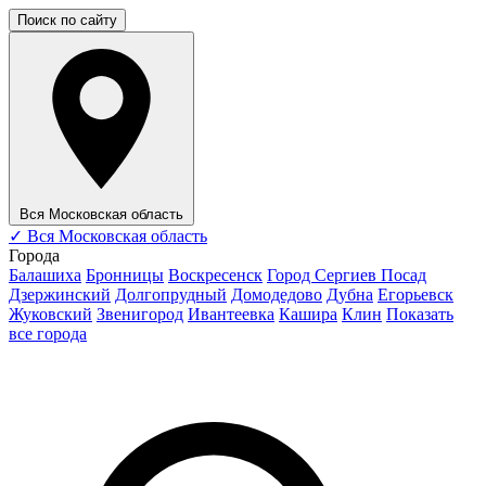
Поиск по сайту
Вся Московская область
✓
Вся Московская область
Города
Балашиха
Бронницы
Воскресенск
Город Сергиев Посад
Дзержинский
Долгопрудный
Домодедово
Дубна
Егорьевск
Жуковский
Звенигород
Ивантеевка
Кашира
Клин
Показать
все города