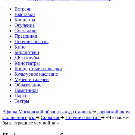
Встречи
Выставки
Концерты
Обучение
Спектакли
Праздники
Прочие события
Кино
Библиотеки
ДК и клубы
Кинотеатры
Концертные площадки
Культурное наследие
Музеи и галереи
Образование
Памятники
Парки
Театры
Афиша Московской области - куда сходить
➔
городской округ
Солнечногорск
➔
События
➔
Прочие события
➔
«Что может
быть страшнее чем война!»