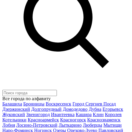
Все города по алфавиту
Балашиха
Бронницы
Воскресенск
Город Сергиев Посад
Дзержинский
Долгопрудный
Домодедово
Дубна
Егорьевск
Жуковский
Звенигород
Ивантеевка
Кашира
Клин
Королев
Котельники
Красноармейск
Красногорск
Краснознаменск
Лобня
Лосино-Петровский
Лыткарино
Люберцы
Мытищи
Наро-Фоминск
Ногинск
Озеры
Орехово-Зуево
Павловский