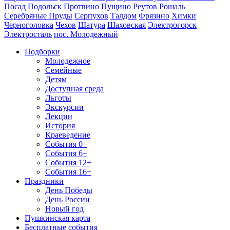
Посад
Подольск
Протвино
Пущино
Реутов
Рошаль
Серебряные Пруды
Серпухов
Талдом
Фрязино
Химки
Черноголовка
Чехов
Шатура
Шаховская
Электрогорск
Электросталь
пос. Молодежный
Подборки
Молодежное
Семейные
Детям
Доступная среда
Льготы
Экскурсии
Лекции
История
Краеведение
События 0+
События 6+
События 12+
События 16+
Праздники
День Победы
День России
Новый год
Пушкинская карта
Бесплатные события