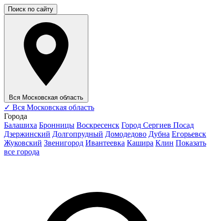
Поиск по сайту
Вся Московская область
✓
Вся Московская область
Города
Балашиха
Бронницы
Воскресенск
Город Сергиев Посад
Дзержинский
Долгопрудный
Домодедово
Дубна
Егорьевск
Жуковский
Звенигород
Ивантеевка
Кашира
Клин
Показать
все города