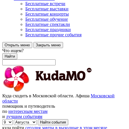
Бесплатные встречи
Бесплатные выставки
Бесплатные концерты
Бесплатные обучение
Бесплатные спектакли
Бесплатные праздники
Бесплатные прочие события
Открыть меню
Закрыть меню
Что ищем?
Найти
Куда сходить в Московской области. Афиша
Московской
области
помощник и путеводитель
по
интересным местам
и
лучшим событиям
куда пойти
сегодня
завтра
в выходные
в этом месяце