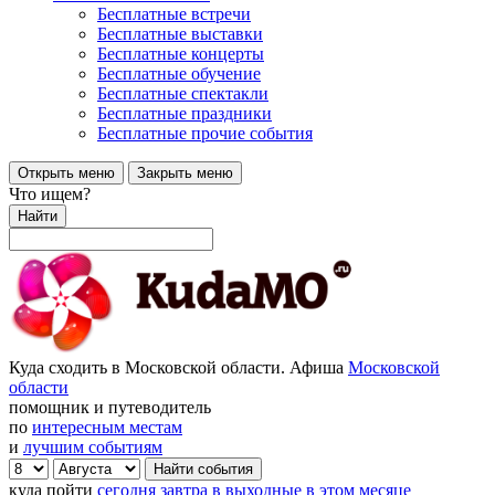
Бесплатные встречи
Бесплатные выставки
Бесплатные концерты
Бесплатные обучение
Бесплатные спектакли
Бесплатные праздники
Бесплатные прочие события
Открыть меню
Закрыть меню
Что ищем?
Найти
Куда сходить в Московской области. Афиша
Московской
области
помощник и путеводитель
по
интересным местам
и
лучшим событиям
куда пойти
сегодня
завтра
в выходные
в этом месяце