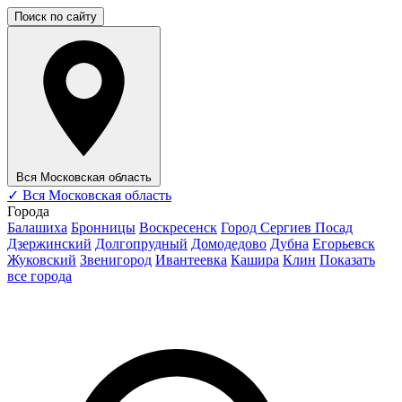
Поиск по сайту
Вся Московская область
✓
Вся Московская область
Города
Балашиха
Бронницы
Воскресенск
Город Сергиев Посад
Дзержинский
Долгопрудный
Домодедово
Дубна
Егорьевск
Жуковский
Звенигород
Ивантеевка
Кашира
Клин
Показать
все города