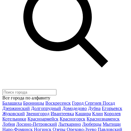
Все города по алфавиту
Балашиха
Бронницы
Воскресенск
Город Сергиев Посад
Дзержинский
Долгопрудный
Домодедово
Дубна
Егорьевск
Жуковский
Звенигород
Ивантеевка
Кашира
Клин
Королев
Котельники
Красноармейск
Красногорск
Краснознаменск
Лобня
Лосино-Петровский
Лыткарино
Люберцы
Мытищи
Наро-Фоминск
Ногинск
Озеры
Орехово-Зуево
Павловский