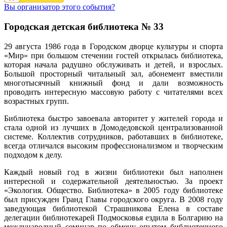
Вы организатор этого события?
Городская детская библиотека № 33
29 августа 1986 года в Городском дворце культуры и спорта
«Мир» при большом стечении гостей открылась библиотека,
которая начала радушно обслуживать и детей, и взрослых.
Большой просторный читальный зал, абонемент вместили
многотысячный книжный фонд и дали возможность
проводить интересную массовую работу с читателями всех
возрастных групп.
Библиотека быстро завоевала авторитет у жителей города и
стала одной из лучших в Домодедовской централизованной
системе. Коллектив сотрудников, работавших в библиотеке,
всегда отличался высоким профессионализмом и творческим
подходом к делу.
Каждый новый год в жизни библиотеки был наполнен
интересной и содержательной деятельностью. За проект
«Экология. Общество. Библиотека» в 2005 году библиотеке
был присужден Гранд Главы городского округа. В 2008 году
заведующая библиотекой Страшникова Елена в составе
делегации библиотекарей Подмосковья ездила в Болгарию на
международный семинар по обмену опытом библиотечного