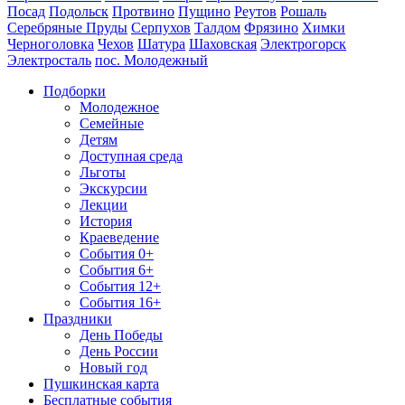
Посад
Подольск
Протвино
Пущино
Реутов
Рошаль
Серебряные Пруды
Серпухов
Талдом
Фрязино
Химки
Черноголовка
Чехов
Шатура
Шаховская
Электрогорск
Электросталь
пос. Молодежный
Подборки
Молодежное
Семейные
Детям
Доступная среда
Льготы
Экскурсии
Лекции
История
Краеведение
События 0+
События 6+
События 12+
События 16+
Праздники
День Победы
День России
Новый год
Пушкинская карта
Бесплатные события