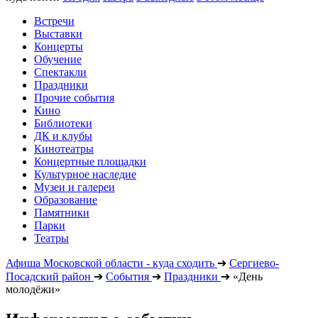
Встречи
Выставки
Концерты
Обучение
Спектакли
Праздники
Прочие события
Кино
Библиотеки
ДК и клубы
Кинотеатры
Концертные площадки
Культурное наследие
Музеи и галереи
Образование
Памятники
Парки
Театры
Афиша Московской области - куда сходить
➔
Сергиево-
Посадский район
➔
События
➔
Праздники
➔
«День
молодёжи»