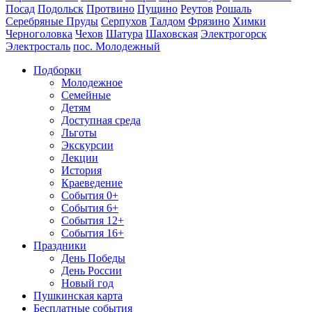
Посад
Подольск
Протвино
Пущино
Реутов
Рошаль
Серебряные Пруды
Серпухов
Талдом
Фрязино
Химки
Черноголовка
Чехов
Шатура
Шаховская
Электрогорск
Электросталь
пос. Молодежный
Подборки
Молодежное
Семейные
Детям
Доступная среда
Льготы
Экскурсии
Лекции
История
Краеведение
События 0+
События 6+
События 12+
События 16+
Праздники
День Победы
День России
Новый год
Пушкинская карта
Бесплатные события