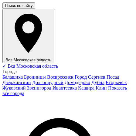
Поиск по сайту
Вся Московская область
✓
Вся Московская область
Города
Балашиха
Бронницы
Воскресенск
Город Сергиев Посад
Дзержинский
Долгопрудный
Домодедово
Дубна
Егорьевск
Жуковский
Звенигород
Ивантеевка
Кашира
Клин
Показать
все города