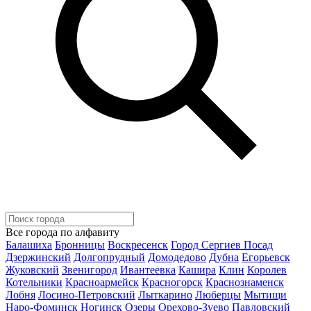
Все города по алфавиту
Балашиха
Бронницы
Воскресенск
Город Сергиев Посад
Дзержинский
Долгопрудный
Домодедово
Дубна
Егорьевск
Жуковский
Звенигород
Ивантеевка
Кашира
Клин
Королев
Котельники
Красноармейск
Красногорск
Краснознаменск
Лобня
Лосино-Петровский
Лыткарино
Люберцы
Мытищи
Наро-Фоминск
Ногинск
Озеры
Орехово-Зуево
Павловский