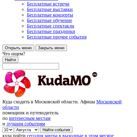
Бесплатные встречи
Бесплатные выставки
Бесплатные концерты
Бесплатные обучение
Бесплатные спектакли
Бесплатные праздники
Бесплатные прочие события
Открыть меню
Закрыть меню
Что ищем?
Найти
Куда сходить в Московской области. Афиша
Московской
области
помощник и путеводитель
по
интересным местам
и
лучшим событиям
куда пойти
сегодня
завтра
в выходные
в этом месяце