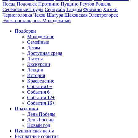
Посад
Подольск
Протвино
Пущино
Реутов
Рошаль
Серебряные Пруды
Серпухов
Талдом
Фрязино
Химки
Черноголовка
Чехов
Шатура
Шаховская
Электрогорск
Электросталь
пос. Молодежный
Подборки
Молодежное
Семейные
Детям
Доступная среда
Льготы
Экскурсии
Лекции
История
Краеведение
События 0+
События 6+
События 12+
События 16+
Праздники
День Победы
День России
Новый год
Пушкинская карта
Бесплатные события