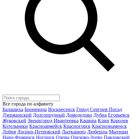
Все города по алфавиту
Балашиха
Бронницы
Воскресенск
Город Сергиев Посад
Дзержинский
Долгопрудный
Домодедово
Дубна
Егорьевск
Жуковский
Звенигород
Ивантеевка
Кашира
Клин
Королев
Котельники
Красноармейск
Красногорск
Краснознаменск
Лобня
Лосино-Петровский
Лыткарино
Люберцы
Мытищи
Наро-Фоминск
Ногинск
Озеры
Орехово-Зуево
Павловский