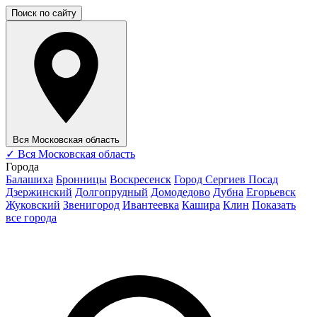
Поиск по сайту
Вся Московская область
✓
Вся Московская область
Города
Балашиха
Бронницы
Воскресенск
Город Сергиев Посад
Дзержинский
Долгопрудный
Домодедово
Дубна
Егорьевск
Жуковский
Звенигород
Ивантеевка
Кашира
Клин
Показать
все города