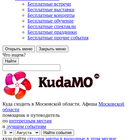
Бесплатные встречи
Бесплатные выставки
Бесплатные концерты
Бесплатные обучение
Бесплатные спектакли
Бесплатные праздники
Бесплатные прочие события
Открыть меню
Закрыть меню
Что ищем?
Найти
Куда сходить в Московской области. Афиша
Московской
области
помощник и путеводитель
по
интересным местам
и
лучшим событиям
куда пойти
сегодня
завтра
в выходные
в этом месяце