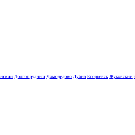
инский
Долгопрудный
Домодедово
Дубна
Егорьевск
Жуковский