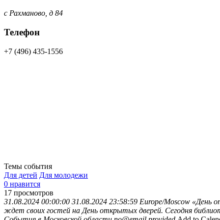
с Рахманово, д 84
Телефон
+7 (496) 435-1556
Темы события
Для детей
Для молодежи
0 нравится
17
просмотров
31.08.2024 00:00:00
31.08.2024 23:58:59
Europe/Moscow
«День о
ждет своих гостей на День открытых дверей. Сегодня библиот
События в Московской области
no@email.provided
Add to Calen