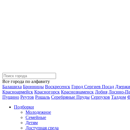
Все города по алфавиту
Балашиха
Бронницы
Воскресенск
Город Сергиев Посад
Дзерж
Красноармейск
Красногорск
Краснознаменск
Лобня
Лосино-П
Пущино
Реутов
Рошаль
Серебряные Пруды
Серпухов
Талдом
Ф
Подборки
Молодежное
Семейные
Детям
Доступная среда