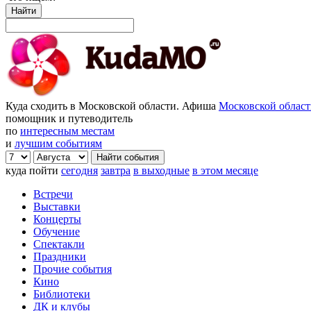
Найти
Куда сходить в Московской области. Афиша
Московской облас
помощник и путеводитель
по
интересным местам
и
лучшим событиям
куда пойти
сегодня
завтра
в выходные
в этом месяце
Встречи
Выставки
Концерты
Обучение
Спектакли
Праздники
Прочие события
Кино
Библиотеки
ДК и клубы