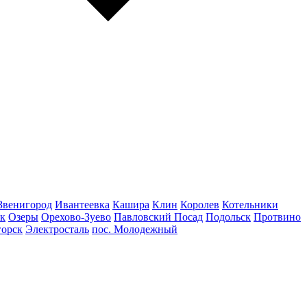
Звенигород
Ивантеевка
Кашира
Клин
Королев
Котельники
к
Озеры
Орехово-Зуево
Павловский Посад
Подольск
Протвино
горск
Электросталь
пос. Молодежный