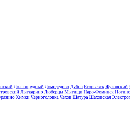
инский
Долгопрудный
Домодедово
Дубна
Егорьевск
Жуковский
етровский
Лыткарино
Люберцы
Мытищи
Наро-Фоминск
Ногинс
рязино
Химки
Черноголовка
Чехов
Шатура
Шаховская
Электро