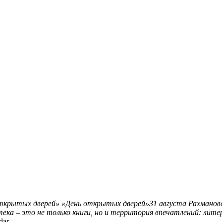
ткрытых дверей»
«День открытых дверей»31 августа Рахмановск
ека – это не только книги, но и территория впечатлений: лит
dar