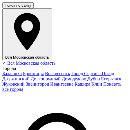
Поиск по сайту
Вся Московская область
✓
Вся Московская область
Города
Балашиха
Бронницы
Воскресенск
Город Сергиев Посад
Дзержинский
Долгопрудный
Домодедово
Дубна
Егорьевск
Жуковский
Звенигород
Ивантеевка
Кашира
Клин
Показать
все города