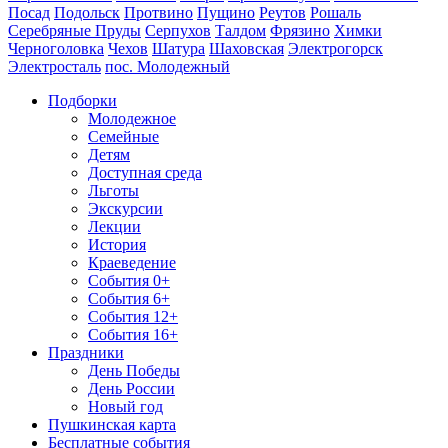
Посад
Подольск
Протвино
Пущино
Реутов
Рошаль
Серебряные Пруды
Серпухов
Талдом
Фрязино
Химки
Черноголовка
Чехов
Шатура
Шаховская
Электрогорск
Электросталь
пос. Молодежный
Подборки
Молодежное
Семейные
Детям
Доступная среда
Льготы
Экскурсии
Лекции
История
Краеведение
События 0+
События 6+
События 12+
События 16+
Праздники
День Победы
День России
Новый год
Пушкинская карта
Бесплатные события