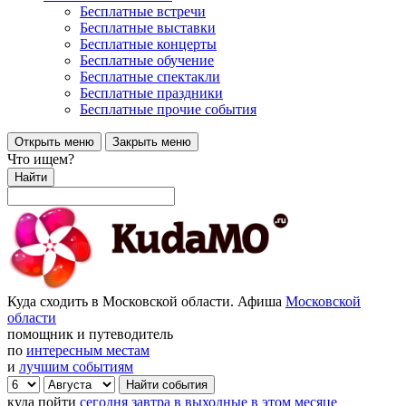
Бесплатные встречи
Бесплатные выставки
Бесплатные концерты
Бесплатные обучение
Бесплатные спектакли
Бесплатные праздники
Бесплатные прочие события
Открыть меню
Закрыть меню
Что ищем?
Найти
Куда сходить в Московской области. Афиша
Московской
области
помощник и путеводитель
по
интересным местам
и
лучшим событиям
куда пойти
сегодня
завтра
в выходные
в этом месяце