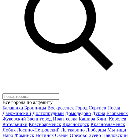
Все города по алфавиту
Балашиха
Бронницы
Воскресенск
Город Сергиев Посад
Дзержинский
Долгопрудный
Домодедово
Дубна
Егорьевск
Жуковский
Звенигород
Ивантеевка
Кашира
Клин
Королев
Котельники
Красноармейск
Красногорск
Краснознаменск
Лобня
Лосино-Петровский
Лыткарино
Люберцы
Мытищи
Наро-Фоминск
Ногинск
Озеры
Орехово-Зуево
Павловский