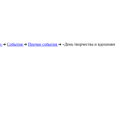
н
➔
События
➔
Прочие события
➔
«День творчества и вдохнове