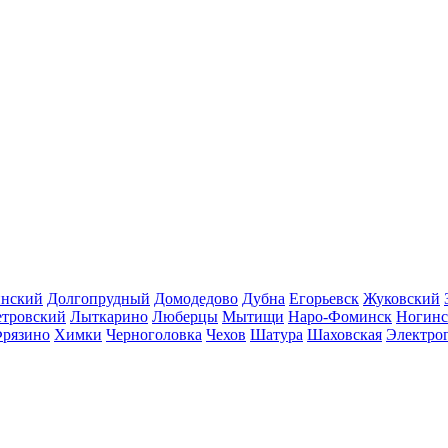
инский
Долгопрудный
Домодедово
Дубна
Егорьевск
Жуковский
етровский
Лыткарино
Люберцы
Мытищи
Наро-Фоминск
Ногинс
рязино
Химки
Черноголовка
Чехов
Шатура
Шаховская
Электро