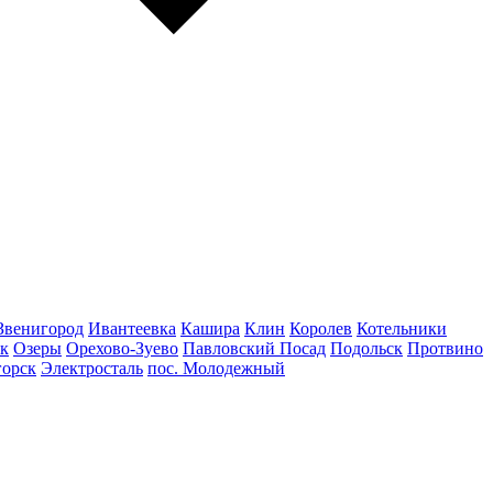
Звенигород
Ивантеевка
Кашира
Клин
Королев
Котельники
к
Озеры
Орехово-Зуево
Павловский Посад
Подольск
Протвино
горск
Электросталь
пос. Молодежный