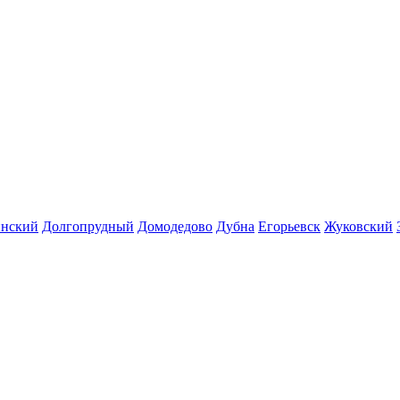
инский
Долгопрудный
Домодедово
Дубна
Егорьевск
Жуковский