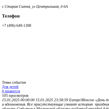
с Старая Ситня, ул Центральная, д 6А
Телефон
+7 (496) 649-1308
Темы события
Для детей
0 нравится
105
просмотров
15.01.2025 00:00:00
15.01.2025 23:58:59
Europe/Moscow
«День т
и вдохновения. Все присутствующие узнают историю праздник
область
События в Московской области
no@email.provided
Add