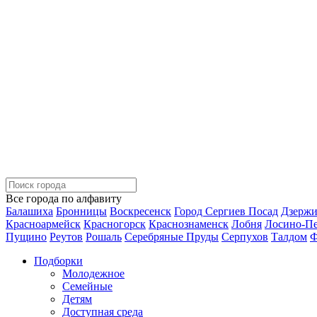
Все города по алфавиту
Балашиха
Бронницы
Воскресенск
Город Сергиев Посад
Дзерж
Красноармейск
Красногорск
Краснознаменск
Лобня
Лосино-П
Пущино
Реутов
Рошаль
Серебряные Пруды
Серпухов
Талдом
Ф
Подборки
Молодежное
Семейные
Детям
Доступная среда