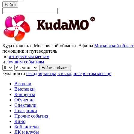
Найти
Куда сходить в Московской области. Афиша
Московской облас
помощник и путеводитель
по
интересным местам
и
лучшим событиям
куда пойти
сегодня
завтра
в выходные
в этом месяце
Встречи
Выставки
Концерты
Обучение
Спектакли
Праздники
Прочие события
Кино
Библиотеки
ДК и клубы