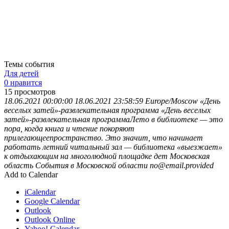
Темы события
Для детей
0 нравится
15
просмотров
18.06.2021 00:00:00
18.06.2021 23:58:59
Europe/Moscow
«День
веселых затей»-развлекательная программа
«День веселых
затей»-развлекательная программаЛето в библиотеке — это
пора, когда книга и чтение покоряют
прилегающеепространство. Это значит, что начинает
работать летний читальный зал — библиотека «выезжает»
к отдыхающим на многолюдной площадке дет
Московская
область
События в Московской области
no@email.provided
Add to Calendar
iCalendar
Google Calendar
Outlook
Outlook Online
Yahoo! Calendar