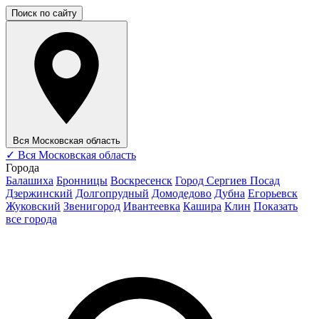
Поиск по сайту
Вся Московская область
✓
Вся Московская область
Города
Балашиха
Бронницы
Воскресенск
Город Сергиев Посад
Дзержинский
Долгопрудный
Домодедово
Дубна
Егорьевск
Жуковский
Звенигород
Ивантеевка
Кашира
Клин
Показать
все города