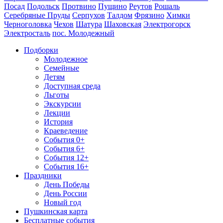
Посад
Подольск
Протвино
Пущино
Реутов
Рошаль
Серебряные Пруды
Серпухов
Талдом
Фрязино
Химки
Черноголовка
Чехов
Шатура
Шаховская
Электрогорск
Электросталь
пос. Молодежный
Подборки
Молодежное
Семейные
Детям
Доступная среда
Льготы
Экскурсии
Лекции
История
Краеведение
События 0+
События 6+
События 12+
События 16+
Праздники
День Победы
День России
Новый год
Пушкинская карта
Бесплатные события