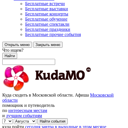
Бесплатные встречи
Бесплатные выставки
Бесплатные концерты
Бесплатные обучение
Бесплатные спектакли
Бесплатные праздники
Бесплатные прочие события
Открыть меню
Закрыть меню
Что ищем?
Найти
Куда сходить в Московской области. Афиша
Московской
области
помощник и путеводитель
по
интересным местам
и
лучшим событиям
куда пойти
сегодня
завтра
в выходные
в этом месяце