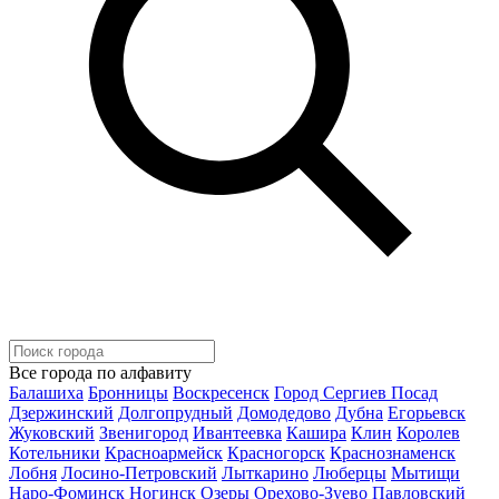
Все города по алфавиту
Балашиха
Бронницы
Воскресенск
Город Сергиев Посад
Дзержинский
Долгопрудный
Домодедово
Дубна
Егорьевск
Жуковский
Звенигород
Ивантеевка
Кашира
Клин
Королев
Котельники
Красноармейск
Красногорск
Краснознаменск
Лобня
Лосино-Петровский
Лыткарино
Люберцы
Мытищи
Наро-Фоминск
Ногинск
Озеры
Орехово-Зуево
Павловский