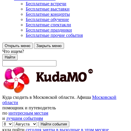
Бесплатные встречи
Бесплатные выставки
Бесплатные концерты
Бесплатные обучение
Бесплатные спектакли
Бесплатные праздники
Бесплатные прочие события
Открыть меню
Закрыть меню
Что ищем?
Найти
Куда сходить в Московской области. Афиша
Московской
области
помощник и путеводитель
по
интересным местам
и
лучшим событиям
куда пойти
сегодня
завтра
в выходные
в этом месяце