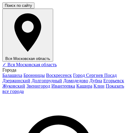
Поиск по сайту
Вся Московская область
✓
Вся Московская область
Города
Балашиха
Бронницы
Воскресенск
Город Сергиев Посад
Дзержинский
Долгопрудный
Домодедово
Дубна
Егорьевск
Жуковский
Звенигород
Ивантеевка
Кашира
Клин
Показать
все города