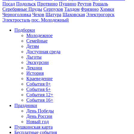
Посад
Подольск
Протвино
Пущино
Реутов
Рошаль
Серебряные Пруды
Серпухов
Талдом
Фрязино
Химки
Черноголовка
Чехов
Шатура
Шаховская
Электрогорск
Электросталь
пос. Молодежный
Подборки
Молодежное
Семейные
Детям
Доступная среда
Льготы
Экскурсии
Лекции
История
Краеведение
События 0+
События 6+
События 12+
События 16+
Праздники
День Победы
День России
Новый год
Пушкинская карта
Бесплатные события