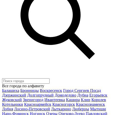
Все города по алфавиту
Балашиха
Бронницы
Воскресенск
Город Сергиев Посад
Дзержинский
Долгопрудный
Домодедово
Дубна
Егорьевск
Жуковский
Звенигород
Ивантеевка
Кашира
Клин
Королев
Котельники
Красноармейск
Красногорск
Краснознаменск
Лобня
Лосино-Петровский
Лыткарино
Люберцы
Мытищи
Наро-Фоминск
Ногинск
Озеры
Орехово-Зуево
Павловский