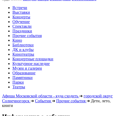
Встречи
Выставки
Концерты
Обучение
Спектакли
Праздники
Прочие события
Кино
Библиотеки
ДК и клубы
Кинотеатры
Концертные площадки
Культурное наследие
Музеи и галереи
Образование
Памятники
Парки
Театры
Афиша Московской области - куда сходить
➔
городской округ
Солнечногорск
➔
События
➔
Прочие события
➔
Дети, лето,
книги