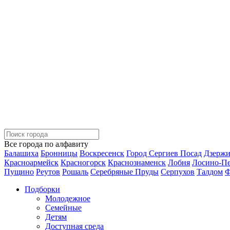
Все города по алфавиту
Балашиха
Бронницы
Воскресенск
Город Сергиев Посад
Дзерж
Красноармейск
Красногорск
Краснознаменск
Лобня
Лосино-П
Пущино
Реутов
Рошаль
Серебряные Пруды
Серпухов
Талдом
Ф
Подборки
Молодежное
Семейные
Детям
Доступная среда