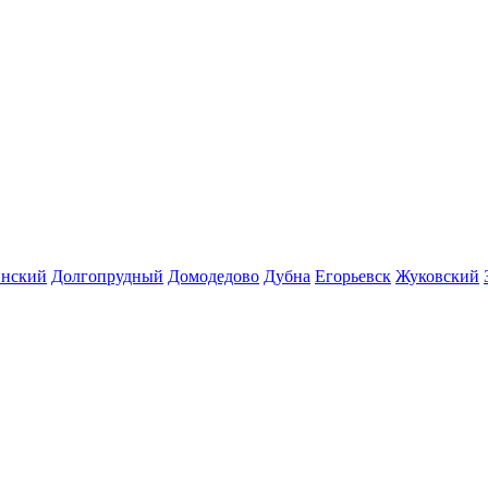
инский
Долгопрудный
Домодедово
Дубна
Егорьевск
Жуковский