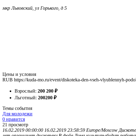
мкр Львовский, ул Горького, д 5
Цены и условия
RUB
https://kuda-mo.ru/event/diskoteka-den-vseh-vlyublennyh-pod
Взрослый:
200
200
₽
Льготный:
200
200
₽
Темы события
Для молодежи
0 нравится
21
просмотр
16.02.2019 00:00:00
16.02.2019 23:58:59
Europe/Moscow
Дискоте
лет организует дискотеку.В фойе Дома культурыбудут работа