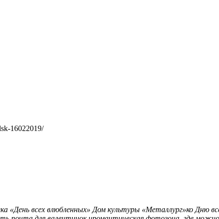
olsk-16022019/
ка «День всех влюбленных»
Дом культуры «Металлург»ко Дню вс
ть почта для валентинок иромантическая фотозона, где можно