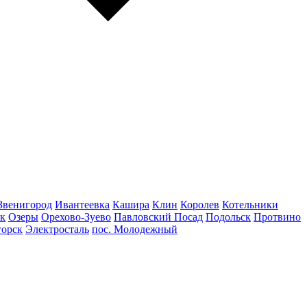
Звенигород
Ивантеевка
Кашира
Клин
Королев
Котельники
к
Озеры
Орехово-Зуево
Павловский Посад
Подольск
Протвино
горск
Электросталь
пос. Молодежный