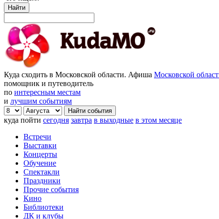
Найти
Куда сходить в Московской области. Афиша
Московской облас
помощник и путеводитель
по
интересным местам
и
лучшим событиям
куда пойти
сегодня
завтра
в выходные
в этом месяце
Встречи
Выставки
Концерты
Обучение
Спектакли
Праздники
Прочие события
Кино
Библиотеки
ДК и клубы