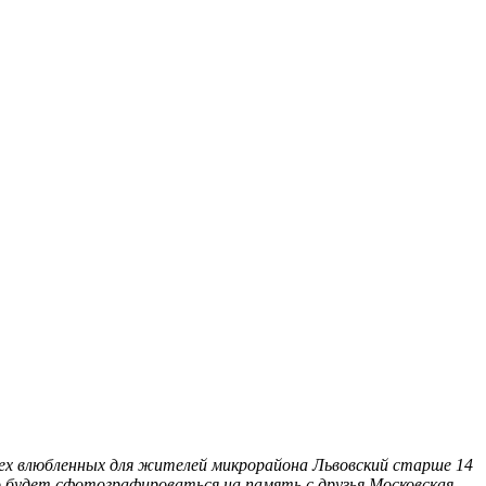
ех влюбленных для жителей микрорайона Львовский старше 14
 будет сфотографироваться на память с друзья
Московская