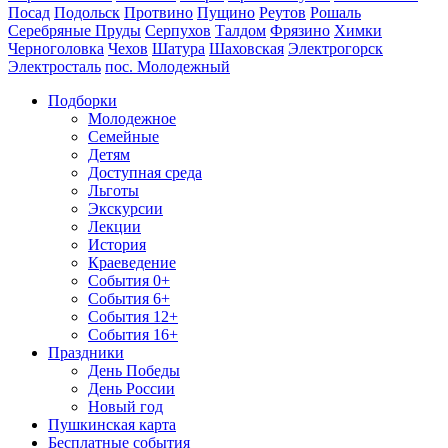
Посад
Подольск
Протвино
Пущино
Реутов
Рошаль
Серебряные Пруды
Серпухов
Талдом
Фрязино
Химки
Черноголовка
Чехов
Шатура
Шаховская
Электрогорск
Электросталь
пос. Молодежный
Подборки
Молодежное
Семейные
Детям
Доступная среда
Льготы
Экскурсии
Лекции
История
Краеведение
События 0+
События 6+
События 12+
События 16+
Праздники
День Победы
День России
Новый год
Пушкинская карта
Бесплатные события