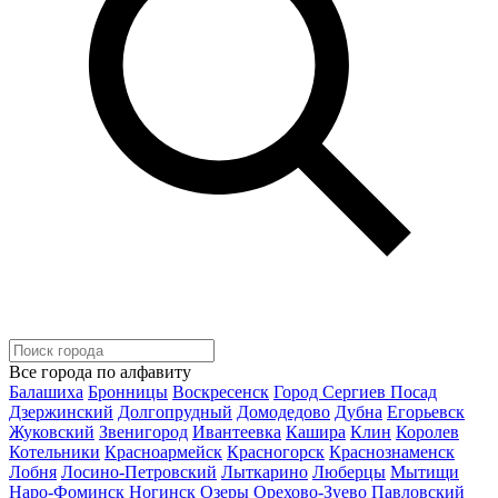
Все города по алфавиту
Балашиха
Бронницы
Воскресенск
Город Сергиев Посад
Дзержинский
Долгопрудный
Домодедово
Дубна
Егорьевск
Жуковский
Звенигород
Ивантеевка
Кашира
Клин
Королев
Котельники
Красноармейск
Красногорск
Краснознаменск
Лобня
Лосино-Петровский
Лыткарино
Люберцы
Мытищи
Наро-Фоминск
Ногинск
Озеры
Орехово-Зуево
Павловский