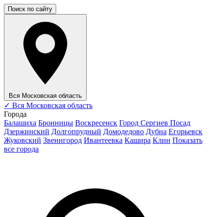
Поиск по сайту
Вся Московская область
✓
Вся Московская область
Города
Балашиха
Бронницы
Воскресенск
Город Сергиев Посад
Дзержинский
Долгопрудный
Домодедово
Дубна
Егорьевск
Жуковский
Звенигород
Ивантеевка
Кашира
Клин
Показать
все города