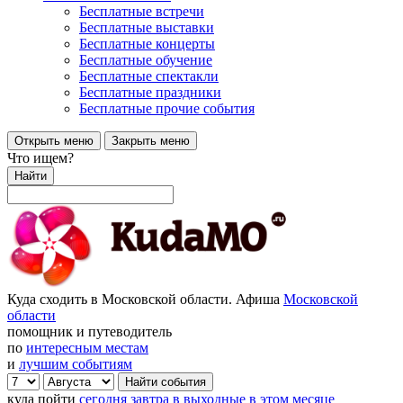
Бесплатные встречи
Бесплатные выставки
Бесплатные концерты
Бесплатные обучение
Бесплатные спектакли
Бесплатные праздники
Бесплатные прочие события
Открыть меню
Закрыть меню
Что ищем?
Найти
Куда сходить в Московской области. Афиша
Московской
области
помощник и путеводитель
по
интересным местам
и
лучшим событиям
куда пойти
сегодня
завтра
в выходные
в этом месяце