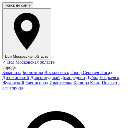
Поиск по сайту
Вся Московская область
✓
Вся Московская область
Города
Балашиха
Бронницы
Воскресенск
Город Сергиев Посад
Дзержинский
Долгопрудный
Домодедово
Дубна
Егорьевск
Жуковский
Звенигород
Ивантеевка
Кашира
Клин
Показать
все города