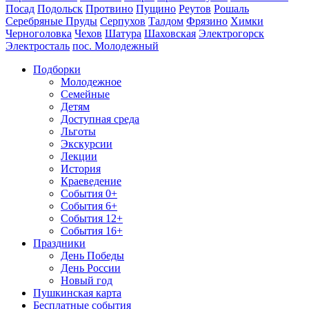
Посад
Подольск
Протвино
Пущино
Реутов
Рошаль
Серебряные Пруды
Серпухов
Талдом
Фрязино
Химки
Черноголовка
Чехов
Шатура
Шаховская
Электрогорск
Электросталь
пос. Молодежный
Подборки
Молодежное
Семейные
Детям
Доступная среда
Льготы
Экскурсии
Лекции
История
Краеведение
События 0+
События 6+
События 12+
События 16+
Праздники
День Победы
День России
Новый год
Пушкинская карта
Бесплатные события