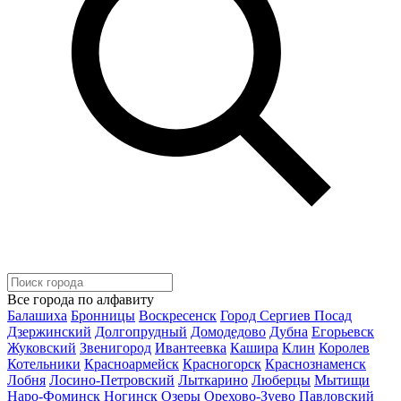
Все города по алфавиту
Балашиха
Бронницы
Воскресенск
Город Сергиев Посад
Дзержинский
Долгопрудный
Домодедово
Дубна
Егорьевск
Жуковский
Звенигород
Ивантеевка
Кашира
Клин
Королев
Котельники
Красноармейск
Красногорск
Краснознаменск
Лобня
Лосино-Петровский
Лыткарино
Люберцы
Мытищи
Наро-Фоминск
Ногинск
Озеры
Орехово-Зуево
Павловский