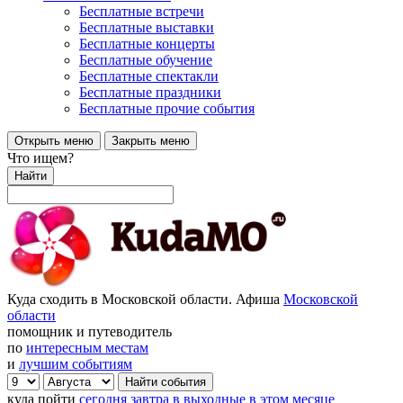
Бесплатные встречи
Бесплатные выставки
Бесплатные концерты
Бесплатные обучение
Бесплатные спектакли
Бесплатные праздники
Бесплатные прочие события
Открыть меню
Закрыть меню
Что ищем?
Найти
Куда сходить в Московской области. Афиша
Московской
области
помощник и путеводитель
по
интересным местам
и
лучшим событиям
куда пойти
сегодня
завтра
в выходные
в этом месяце