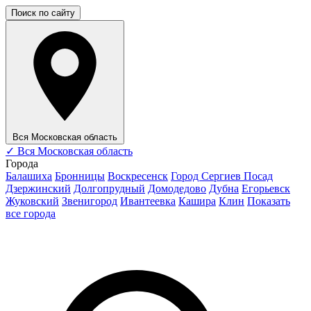
Поиск по сайту
Вся Московская область
✓
Вся Московская область
Города
Балашиха
Бронницы
Воскресенск
Город Сергиев Посад
Дзержинский
Долгопрудный
Домодедово
Дубна
Егорьевск
Жуковский
Звенигород
Ивантеевка
Кашира
Клин
Показать
все города