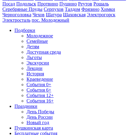
Посад
Подольск
Протвино
Пущино
Реутов
Рошаль
Серебряные Пруды
Серпухов
Талдом
Фрязино
Химки
Черноголовка
Чехов
Шатура
Шаховская
Электрогорск
Электросталь
пос. Молодежный
Подборки
Молодежное
Семейные
Детям
Доступная среда
Льготы
Экскурсии
Лекции
История
Краеведение
События 0+
События 6+
События 12+
События 16+
Праздники
День Победы
День России
Новый год
Пушкинская карта
Бесплатные события