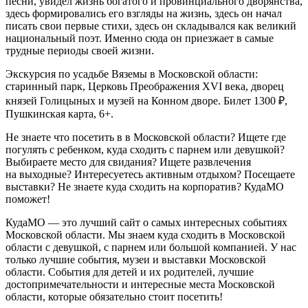
песни, увидел жизнь богатого и провинциального дворянства,
здесь формировались его взгляды на жизнь, здесь он начал
писать свои первые стихи, здесь он складывался как великий
национальный поэт. Именно сюда он приезжает в самые
трудные периоды своей жизни.
Экскурсия по усадьбе Вяземы в Московской области:
старинный парк, Церковь Преображения XVI века, дворец
князей Голицыных и музей на Конном дворе. Билет 1300 ₽,
Пушкинская карта, 6+.
Не знаете что посетить в в Московской области? Ищете где
погулять с ребенком, куда сходить с парнем или девушкой?
Выбираете место для свидания? Ищете развлечения
на выходные? Интересуетесь активным отдыхом? Посещаете
выставки? Не знаете куда сходить на корпоратив? КудаМО
поможет!
КудаМО — это лучший сайт о самых интересных событиях
Московской области. Мы знаем куда сходить в Московской
области с девушкой, с парнем или большой компанией. У нас
только лучшие события, музеи и выставки Московской
области. События для детей и их родителей, лучшие
достопримечательности и интересные места Московской
области, которые обязательно стоит посетить!