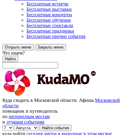
Бесплатные встречи
Бесплатные выставки
Бесплатные концерты
Бесплатные обучение
Бесплатные спектакли
Бесплатные праздники
Бесплатные прочие события
Открыть меню
Закрыть меню
Что ищем?
Найти
Куда сходить в Московской области. Афиша
Московской
области
помощник и путеводитель
по
интересным местам
и
лучшим событиям
куда пойти
сегодня
завтра
в выходные
в этом месяце