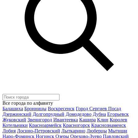
Все города по алфавиту
Балашиха
Бронницы
Воскресенск
Город Сергиев Посад
Дзержинский
Долгопрудный
Домодедово
Дубна
Егорьевск
Жуковский
Звенигород
Ивантеевка
Кашира
Клин
Королев
Котельники
Красноармейск
Красногорск
Краснознаменск
Лобня
Лосино-Петровский
Лыткарино
Люберцы
Мытищи
Наро-Фоминск
Ногинск
Озеры
Орехово-Зуево
Павловский