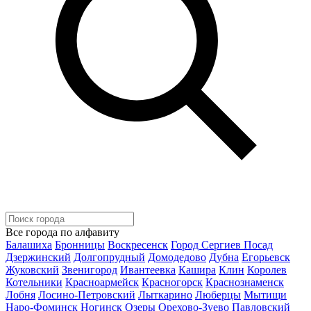
Все города по алфавиту
Балашиха
Бронницы
Воскресенск
Город Сергиев Посад
Дзержинский
Долгопрудный
Домодедово
Дубна
Егорьевск
Жуковский
Звенигород
Ивантеевка
Кашира
Клин
Королев
Котельники
Красноармейск
Красногорск
Краснознаменск
Лобня
Лосино-Петровский
Лыткарино
Люберцы
Мытищи
Наро-Фоминск
Ногинск
Озеры
Орехово-Зуево
Павловский