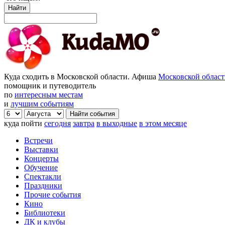
Найти
Куда сходить в Московской области. Афиша
Московской облас
помощник и путеводитель
по
интересным местам
и
лучшим событиям
куда пойти
сегодня
завтра
в выходные
в этом месяце
Встречи
Выставки
Концерты
Обучение
Спектакли
Праздники
Прочие события
Кино
Библиотеки
ДК и клубы