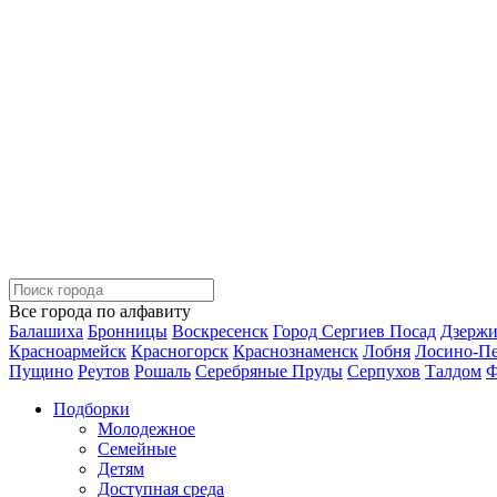
Все города по алфавиту
Балашиха
Бронницы
Воскресенск
Город Сергиев Посад
Дзерж
Красноармейск
Красногорск
Краснознаменск
Лобня
Лосино-П
Пущино
Реутов
Рошаль
Серебряные Пруды
Серпухов
Талдом
Ф
Подборки
Молодежное
Семейные
Детям
Доступная среда