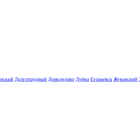
инский
Долгопрудный
Домодедово
Дубна
Егорьевск
Жуковский