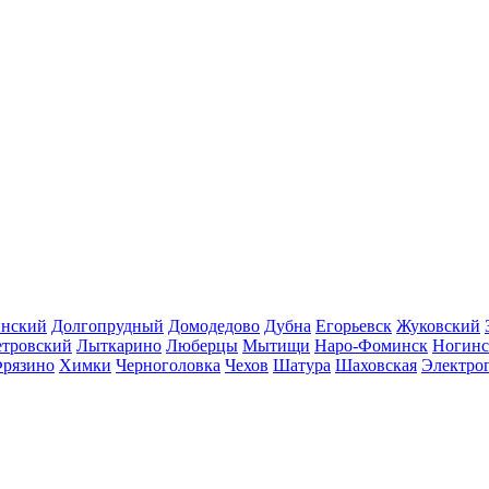
инский
Долгопрудный
Домодедово
Дубна
Егорьевск
Жуковский
етровский
Лыткарино
Люберцы
Мытищи
Наро-Фоминск
Ногинс
рязино
Химки
Черноголовка
Чехов
Шатура
Шаховская
Электро