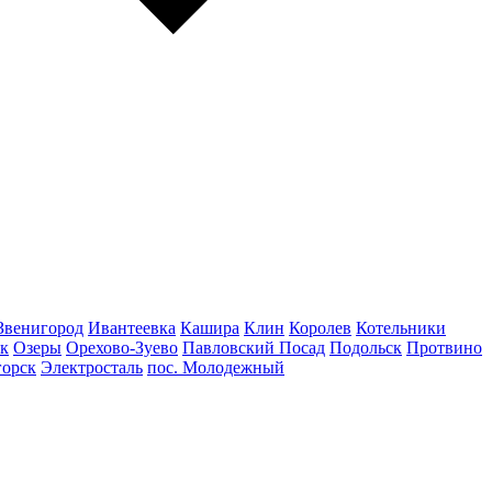
Звенигород
Ивантеевка
Кашира
Клин
Королев
Котельники
к
Озеры
Орехово-Зуево
Павловский Посад
Подольск
Протвино
горск
Электросталь
пос. Молодежный