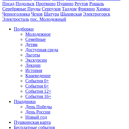
Посад
Подольск
Протвино
Пущино
Реутов
Рошаль
Серебряные Пруды
Серпухов
Талдом
Фрязино
Химки
Черноголовка
Чехов
Шатура
Шаховская
Электрогорск
Электросталь
пос. Молодежный
Подборки
Молодежное
Семейные
Детям
Доступная среда
Льготы
Экскурсии
Лекции
История
Краеведение
События 0+
События 6+
События 12+
События 16+
Праздники
День Победы
День России
Новый год
Пушкинская карта
Бесплатные события