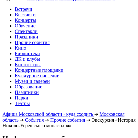
Встречи
Выставки
Концерты
Обучение
Спектакли
Праздники
Прочие события
Кино
Библиотеки
ДК и клубы
Кинотеатры
Концертные площадки
Культурное наследие
Музеи и галереи
Образование
Памятники
Парки
Театры
Афиша Московской области - куда сходить
➔
Московская
область
➔
События
➔
Прочие события
➔
Экскурсия «История
Николо-Угрешского монастыря»