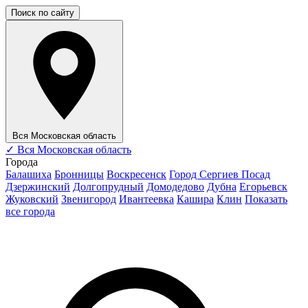
Поиск по сайту
Вся Московская область
✓
Вся Московская область
Города
Балашиха
Бронницы
Воскресенск
Город Сергиев Посад
Дзержинский
Долгопрудный
Домодедово
Дубна
Егорьевск
Жуковский
Звенигород
Ивантеевка
Кашира
Клин
Показать
все города