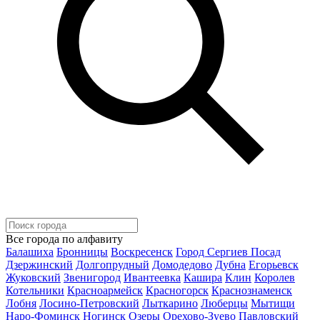
Все города по алфавиту
Балашиха
Бронницы
Воскресенск
Город Сергиев Посад
Дзержинский
Долгопрудный
Домодедово
Дубна
Егорьевск
Жуковский
Звенигород
Ивантеевка
Кашира
Клин
Королев
Котельники
Красноармейск
Красногорск
Краснознаменск
Лобня
Лосино-Петровский
Лыткарино
Люберцы
Мытищи
Наро-Фоминск
Ногинск
Озеры
Орехово-Зуево
Павловский