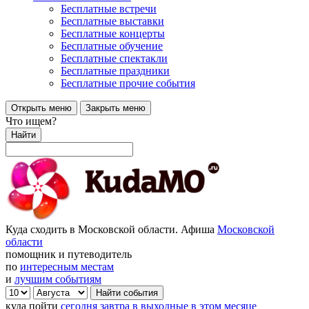
Бесплатные встречи
Бесплатные выставки
Бесплатные концерты
Бесплатные обучение
Бесплатные спектакли
Бесплатные праздники
Бесплатные прочие события
Открыть меню
Закрыть меню
Что ищем?
Найти
Куда сходить в Московской области. Афиша
Московской
области
помощник и путеводитель
по
интересным местам
и
лучшим событиям
куда пойти
сегодня
завтра
в выходные
в этом месяце