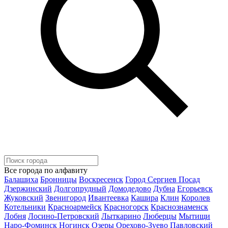
Все города по алфавиту
Балашиха
Бронницы
Воскресенск
Город Сергиев Посад
Дзержинский
Долгопрудный
Домодедово
Дубна
Егорьевск
Жуковский
Звенигород
Ивантеевка
Кашира
Клин
Королев
Котельники
Красноармейск
Красногорск
Краснознаменск
Лобня
Лосино-Петровский
Лыткарино
Люберцы
Мытищи
Наро-Фоминск
Ногинск
Озеры
Орехово-Зуево
Павловский