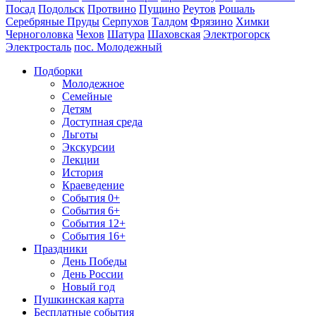
Посад
Подольск
Протвино
Пущино
Реутов
Рошаль
Серебряные Пруды
Серпухов
Талдом
Фрязино
Химки
Черноголовка
Чехов
Шатура
Шаховская
Электрогорск
Электросталь
пос. Молодежный
Подборки
Молодежное
Семейные
Детям
Доступная среда
Льготы
Экскурсии
Лекции
История
Краеведение
События 0+
События 6+
События 12+
События 16+
Праздники
День Победы
День России
Новый год
Пушкинская карта
Бесплатные события