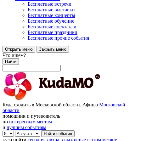
Бесплатные встречи
Бесплатные выставки
Бесплатные концерты
Бесплатные обучение
Бесплатные спектакли
Бесплатные праздники
Бесплатные прочие события
Открыть меню
Закрыть меню
Что ищем?
Найти
Куда сходить в Московской области. Афиша
Московской
области
помощник и путеводитель
по
интересным местам
и
лучшим событиям
куда пойти
сегодня
завтра
в выходные
в этом месяце