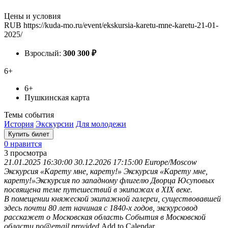
Цены и условия
RUB
https://kuda-mo.ru/event/ekskursia-karetu-mne-karetu-21-01-
2025/
Взрослый:
300
300
₽
6+
6+
Пушкинская карта
Темы события
История
Экскурсии
Для молодежи
Купить билет
0 нравится
3
просмотра
21.01.2025 16:30:00
30.12.2026 17:15:00
Europe/Moscow
Экскурсия «Карету мне, карету!»
Экскурсия «Карету мне,
карету!»Экскурсия по западному флигелю Дворца Юсуповых
посвящена теме путешествий в экипажах в XIX веке.
В помещении княжеской экипажной галереи, существовавшей
здесь почти 80 лет начиная с 1840-х годов, экскурсовод
расскажет о
Московская область
События в Московской
области
no@email.provided
Add to Calendar