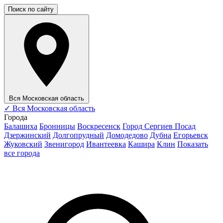
Поиск по сайту
Вся Московская область
✓
Вся Московская область
Города
Балашиха
Бронницы
Воскресенск
Город Сергиев Посад
Дзержинский
Долгопрудный
Домодедово
Дубна
Егорьевск
Жуковский
Звенигород
Ивантеевка
Кашира
Клин
Показать
все города