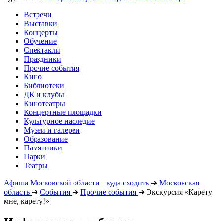
Встречи
Выставки
Концерты
Обучение
Спектакли
Праздники
Прочие события
Кино
Библиотеки
ДК и клубы
Кинотеатры
Концертные площадки
Культурное наследие
Музеи и галереи
Образование
Памятники
Парки
Театры
Афиша Московской области - куда сходить
➔
Московская
область
➔
События
➔
Прочие события
➔
Экскурсия «Карету
мне, карету!»