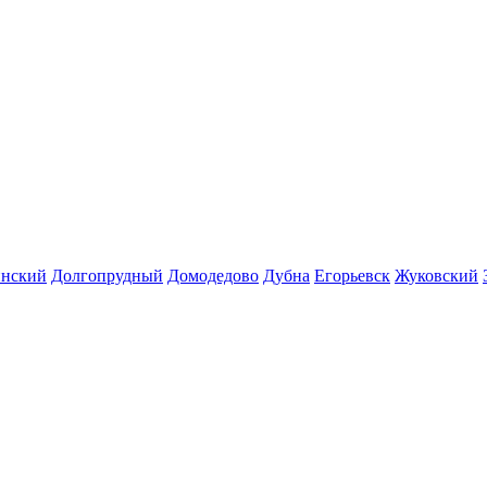
инский
Долгопрудный
Домодедово
Дубна
Егорьевск
Жуковский