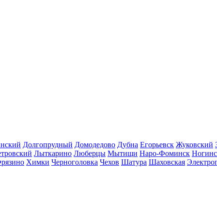
инский
Долгопрудный
Домодедово
Дубна
Егорьевск
Жуковский
етровский
Лыткарино
Люберцы
Мытищи
Наро-Фоминск
Ногинс
рязино
Химки
Черноголовка
Чехов
Шатура
Шаховская
Электро