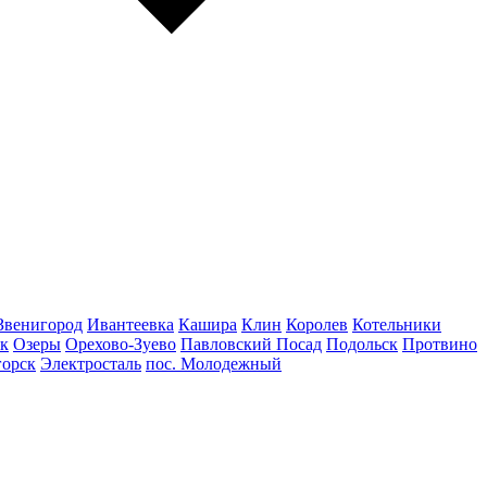
Звенигород
Ивантеевка
Кашира
Клин
Королев
Котельники
к
Озеры
Орехово-Зуево
Павловский Посад
Подольск
Протвино
горск
Электросталь
пос. Молодежный