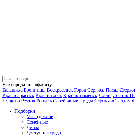
Все города по алфавиту
Балашиха
Бронницы
Воскресенск
Город Сергиев Посад
Дзерж
Красноармейск
Красногорск
Краснознаменск
Лобня
Лосино-П
Пущино
Реутов
Рошаль
Серебряные Пруды
Серпухов
Талдом
Ф
Подборки
Молодежное
Семейные
Детям
Доступная среда