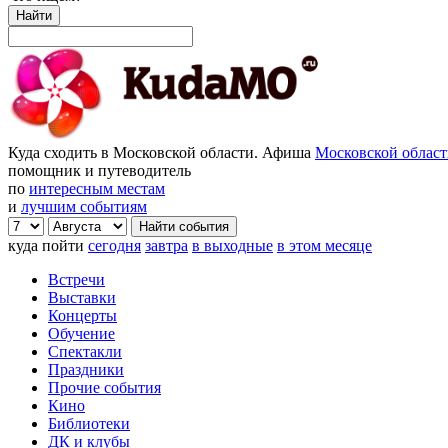
Найти
Куда сходить в Московской области. Афиша
Московской облас
помощник и путеводитель
по
интересным местам
и
лучшим событиям
куда пойти
сегодня
завтра
в выходные
в этом месяце
Встречи
Выставки
Концерты
Обучение
Спектакли
Праздники
Прочие события
Кино
Библиотеки
ДК и клубы