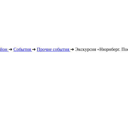
айон
➔
События
➔
Прочие события
➔
Экскурсия «Нюрнберг. По