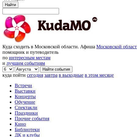
Найти
Куда сходить в Московской области. Афиша
Московской облас
помощник и путеводитель
по
интересным местам
и
лучшим событиям
куда пойти
сегодня
завтра
в выходные
в этом месяце
Встречи
Выставки
Концерты
Обучение
Спектакли
Праздники
Прочие события
Кино
Библиотеки
ДК и клубы