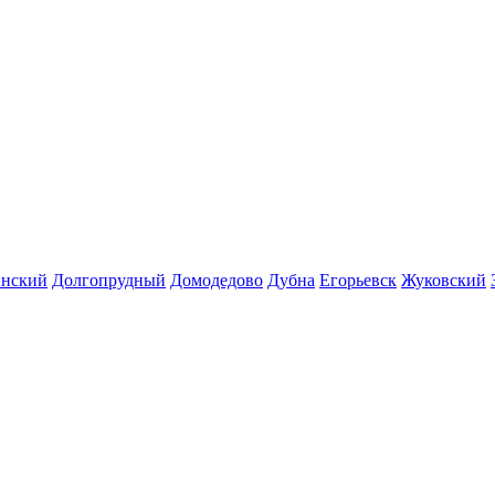
инский
Долгопрудный
Домодедово
Дубна
Егорьевск
Жуковский