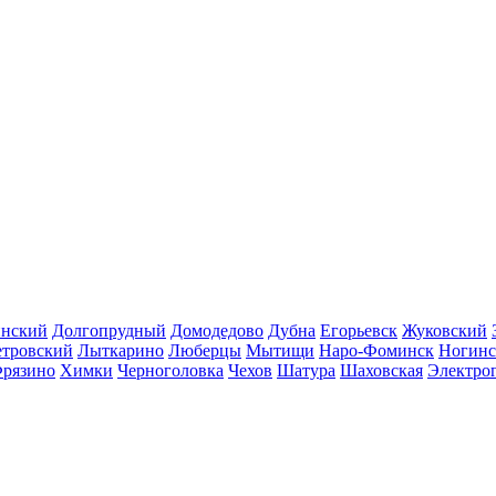
инский
Долгопрудный
Домодедово
Дубна
Егорьевск
Жуковский
етровский
Лыткарино
Люберцы
Мытищи
Наро-Фоминск
Ногинс
рязино
Химки
Черноголовка
Чехов
Шатура
Шаховская
Электро