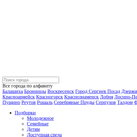
Все города по алфавиту
Балашиха
Бронницы
Воскресенск
Город Сергиев Посад
Дзерж
Красноармейск
Красногорск
Краснознаменск
Лобня
Лосино-П
Пущино
Реутов
Рошаль
Серебряные Пруды
Серпухов
Талдом
Ф
Подборки
Молодежное
Семейные
Детям
Доступная среда