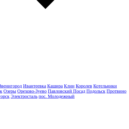
Звенигород
Ивантеевка
Кашира
Клин
Королев
Котельники
к
Озеры
Орехово-Зуево
Павловский Посад
Подольск
Протвино
горск
Электросталь
пос. Молодежный