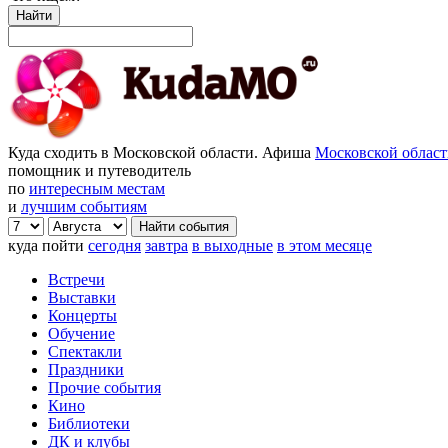
Найти
Куда сходить в Московской области. Афиша
Московской облас
помощник и путеводитель
по
интересным местам
и
лучшим событиям
куда пойти
сегодня
завтра
в выходные
в этом месяце
Встречи
Выставки
Концерты
Обучение
Спектакли
Праздники
Прочие события
Кино
Библиотеки
ДК и клубы