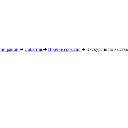
кий район
➔
События
➔
Прочие события
➔
Экскурсия по выста