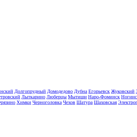
инский
Долгопрудный
Домодедово
Дубна
Егорьевск
Жуковский
етровский
Лыткарино
Люберцы
Мытищи
Наро-Фоминск
Ногинс
рязино
Химки
Черноголовка
Чехов
Шатура
Шаховская
Электро