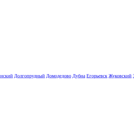
инский
Долгопрудный
Домодедово
Дубна
Егорьевск
Жуковский