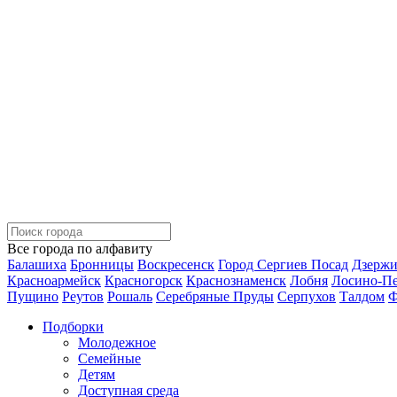
Все города по алфавиту
Балашиха
Бронницы
Воскресенск
Город Сергиев Посад
Дзерж
Красноармейск
Красногорск
Краснознаменск
Лобня
Лосино-П
Пущино
Реутов
Рошаль
Серебряные Пруды
Серпухов
Талдом
Ф
Подборки
Молодежное
Семейные
Детям
Доступная среда