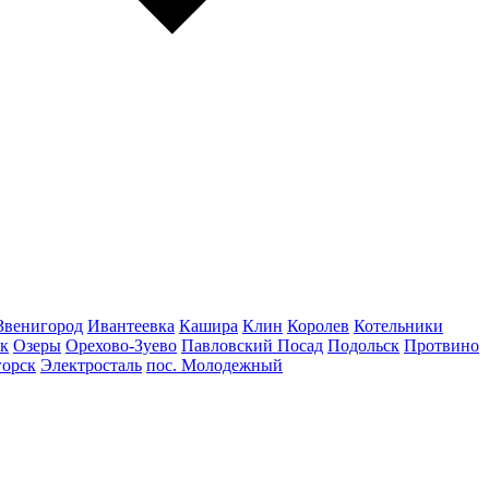
Звенигород
Ивантеевка
Кашира
Клин
Королев
Котельники
к
Озеры
Орехово-Зуево
Павловский Посад
Подольск
Протвино
горск
Электросталь
пос. Молодежный