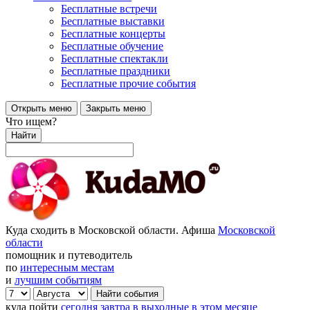
Бесплатные встречи
Бесплатные выставки
Бесплатные концерты
Бесплатные обучение
Бесплатные спектакли
Бесплатные праздники
Бесплатные прочие события
Открыть меню
Закрыть меню
Что ищем?
Найти
Куда сходить в Московской области. Афиша
Московской
области
помощник и путеводитель
по
интересным местам
и
лучшим событиям
куда пойти
сегодня
завтра
в выходные
в этом месяце