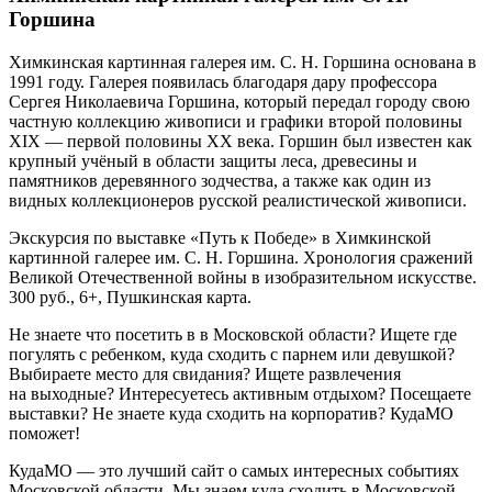
Горшина
Химкинская картинная галерея им. С. Н. Горшина основана в
1991 году. Галерея появилась благодаря дару профессора
Сергея Николаевича Горшина, который передал городу свою
частную коллекцию живописи и графики второй половины
XIX — первой половины XX века. Горшин был известен как
крупный учёный в области защиты леса, древесины и
памятников деревянного зодчества, а также как один из
видных коллекционеров русской реалистической живописи.
Экскурсия по выставке «Путь к Победе» в Химкинской
картинной галерее им. С. Н. Горшина. Хронология сражений
Великой Отечественной войны в изобразительном искусстве.
300 руб., 6+, Пушкинская карта.
Не знаете что посетить в в Московской области? Ищете где
погулять с ребенком, куда сходить с парнем или девушкой?
Выбираете место для свидания? Ищете развлечения
на выходные? Интересуетесь активным отдыхом? Посещаете
выставки? Не знаете куда сходить на корпоратив? КудаМО
поможет!
КудаМО — это лучший сайт о самых интересных событиях
Московской области. Мы знаем куда сходить в Московской