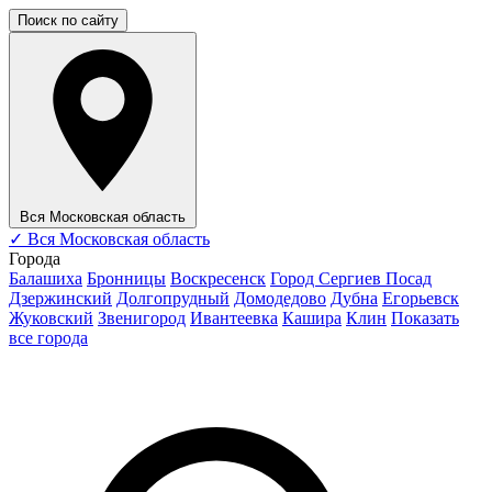
Поиск по сайту
Вся Московская область
✓
Вся Московская область
Города
Балашиха
Бронницы
Воскресенск
Город Сергиев Посад
Дзержинский
Долгопрудный
Домодедово
Дубна
Егорьевск
Жуковский
Звенигород
Ивантеевка
Кашира
Клин
Показать
все города