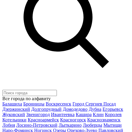
Все города по алфавиту
Балашиха
Бронницы
Воскресенск
Город Сергиев Посад
Дзержинский
Долгопрудный
Домодедово
Дубна
Егорьевск
Жуковский
Звенигород
Ивантеевка
Кашира
Клин
Королев
Котельники
Красноармейск
Красногорск
Краснознаменск
Лобня
Лосино-Петровский
Лыткарино
Люберцы
Мытищи
Наро-Фоминск
Ногинск
Озеры
Орехово-Зуево
Павловский