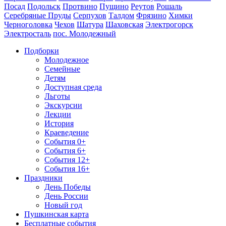
Посад
Подольск
Протвино
Пущино
Реутов
Рошаль
Серебряные Пруды
Серпухов
Талдом
Фрязино
Химки
Черноголовка
Чехов
Шатура
Шаховская
Электрогорск
Электросталь
пос. Молодежный
Подборки
Молодежное
Семейные
Детям
Доступная среда
Льготы
Экскурсии
Лекции
История
Краеведение
События 0+
События 6+
События 12+
События 16+
Праздники
День Победы
День России
Новый год
Пушкинская карта
Бесплатные события