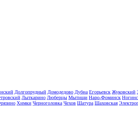
инский
Долгопрудный
Домодедово
Дубна
Егорьевск
Жуковский
етровский
Лыткарино
Люберцы
Мытищи
Наро-Фоминск
Ногинс
рязино
Химки
Черноголовка
Чехов
Шатура
Шаховская
Электро