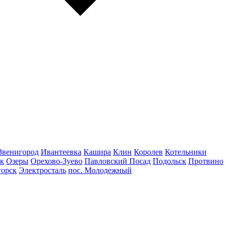
Звенигород
Ивантеевка
Кашира
Клин
Королев
Котельники
к
Озеры
Орехово-Зуево
Павловский Посад
Подольск
Протвино
горск
Электросталь
пос. Молодежный