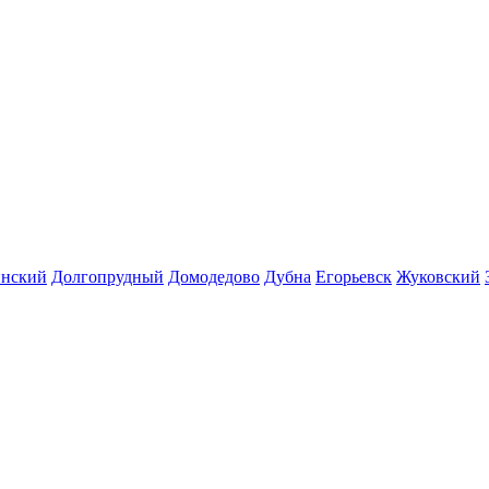
инский
Долгопрудный
Домодедово
Дубна
Егорьевск
Жуковский