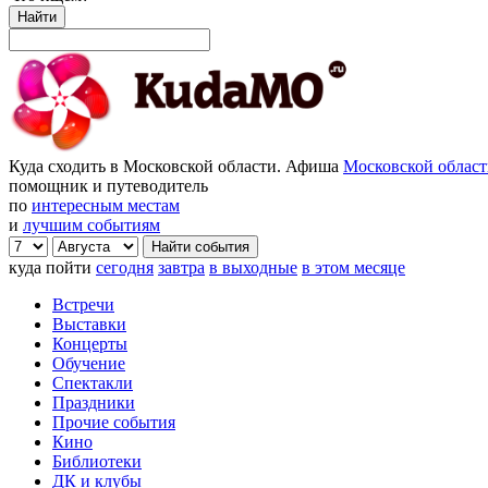
Найти
Куда сходить в Московской области. Афиша
Московской облас
помощник и путеводитель
по
интересным местам
и
лучшим событиям
куда пойти
сегодня
завтра
в выходные
в этом месяце
Встречи
Выставки
Концерты
Обучение
Спектакли
Праздники
Прочие события
Кино
Библиотеки
ДК и клубы