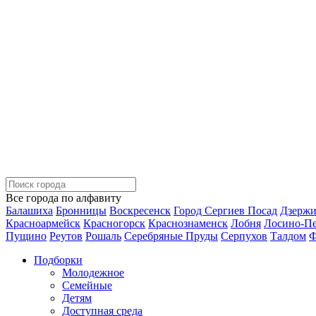
Все города по алфавиту
Балашиха
Бронницы
Воскресенск
Город Сергиев Посад
Дзерж
Красноармейск
Красногорск
Краснознаменск
Лобня
Лосино-П
Пущино
Реутов
Рошаль
Серебряные Пруды
Серпухов
Талдом
Ф
Подборки
Молодежное
Семейные
Детям
Доступная среда