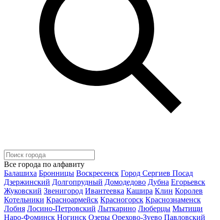
Все города по алфавиту
Балашиха
Бронницы
Воскресенск
Город Сергиев Посад
Дзержинский
Долгопрудный
Домодедово
Дубна
Егорьевск
Жуковский
Звенигород
Ивантеевка
Кашира
Клин
Королев
Котельники
Красноармейск
Красногорск
Краснознаменск
Лобня
Лосино-Петровский
Лыткарино
Люберцы
Мытищи
Наро-Фоминск
Ногинск
Озеры
Орехово-Зуево
Павловский