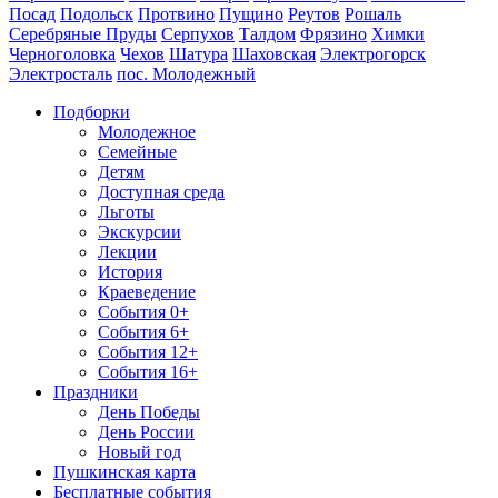
Посад
Подольск
Протвино
Пущино
Реутов
Рошаль
Серебряные Пруды
Серпухов
Талдом
Фрязино
Химки
Черноголовка
Чехов
Шатура
Шаховская
Электрогорск
Электросталь
пос. Молодежный
Подборки
Молодежное
Семейные
Детям
Доступная среда
Льготы
Экскурсии
Лекции
История
Краеведение
События 0+
События 6+
События 12+
События 16+
Праздники
День Победы
День России
Новый год
Пушкинская карта
Бесплатные события