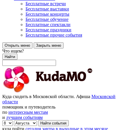
Бесплатные встречи
Бесплатные выставки
Бесплатные концерты
Бесплатные обучение
Бесплатные спектакли
Бесплатные праздники
Бесплатные прочие события
Открыть меню
Закрыть меню
Что ищем?
Найти
Куда сходить в Московской области. Афиша
Московской
области
помощник и путеводитель
по
интересным местам
и
лучшим событиям
куда пойти
сегодня
завтра
в выходные
в этом месяце