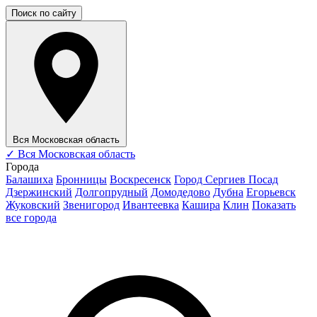
Поиск по сайту
Вся Московская область
✓
Вся Московская область
Города
Балашиха
Бронницы
Воскресенск
Город Сергиев Посад
Дзержинский
Долгопрудный
Домодедово
Дубна
Егорьевск
Жуковский
Звенигород
Ивантеевка
Кашира
Клин
Показать
все города