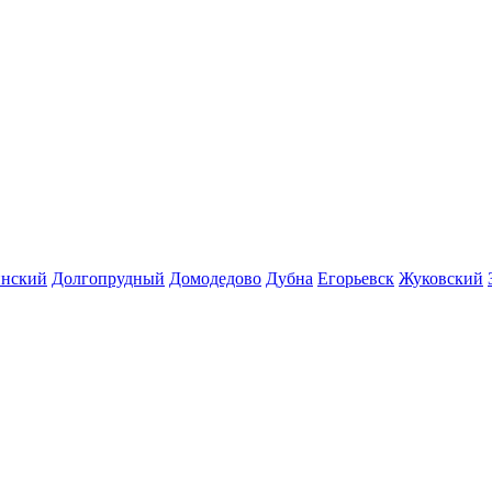
инский
Долгопрудный
Домодедово
Дубна
Егорьевск
Жуковский