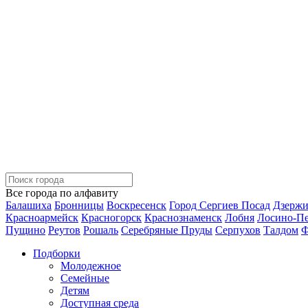
Все города по алфавиту
Балашиха
Бронницы
Воскресенск
Город Сергиев Посад
Дзерж
Красноармейск
Красногорск
Краснознаменск
Лобня
Лосино-П
Пущино
Реутов
Рошаль
Серебряные Пруды
Серпухов
Талдом
Ф
Подборки
Молодежное
Семейные
Детям
Доступная среда