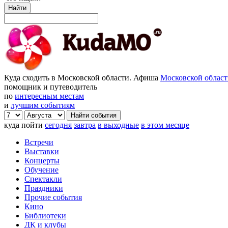
Найти
Куда сходить в Московской области. Афиша
Московской облас
помощник и путеводитель
по
интересным местам
и
лучшим событиям
куда пойти
сегодня
завтра
в выходные
в этом месяце
Встречи
Выставки
Концерты
Обучение
Спектакли
Праздники
Прочие события
Кино
Библиотеки
ДК и клубы