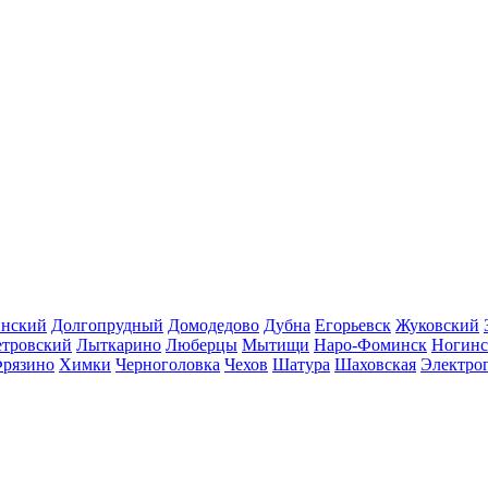
инский
Долгопрудный
Домодедово
Дубна
Егорьевск
Жуковский
етровский
Лыткарино
Люберцы
Мытищи
Наро-Фоминск
Ногинс
рязино
Химки
Черноголовка
Чехов
Шатура
Шаховская
Электро