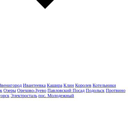
Звенигород
Ивантеевка
Кашира
Клин
Королев
Котельники
к
Озеры
Орехово-Зуево
Павловский Посад
Подольск
Протвино
горск
Электросталь
пос. Молодежный