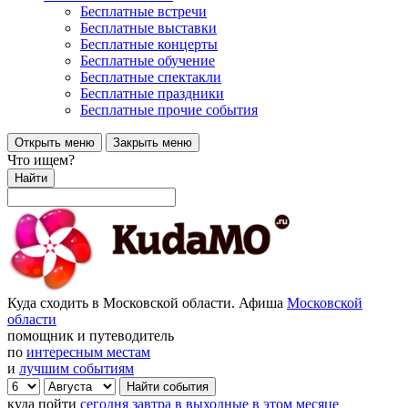
Бесплатные встречи
Бесплатные выставки
Бесплатные концерты
Бесплатные обучение
Бесплатные спектакли
Бесплатные праздники
Бесплатные прочие события
Открыть меню
Закрыть меню
Что ищем?
Найти
Куда сходить в Московской области. Афиша
Московской
области
помощник и путеводитель
по
интересным местам
и
лучшим событиям
куда пойти
сегодня
завтра
в выходные
в этом месяце