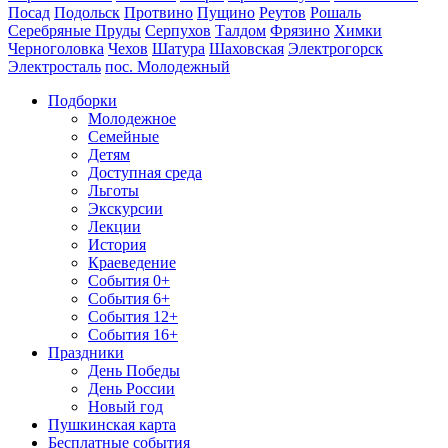
Посад
Подольск
Протвино
Пущино
Реутов
Рошаль
Серебряные Пруды
Серпухов
Талдом
Фрязино
Химки
Черноголовка
Чехов
Шатура
Шаховская
Электрогорск
Электросталь
пос. Молодежный
Подборки
Молодежное
Семейные
Детям
Доступная среда
Льготы
Экскурсии
Лекции
История
Краеведение
События 0+
События 6+
События 12+
События 16+
Праздники
День Победы
День России
Новый год
Пушкинская карта
Бесплатные события