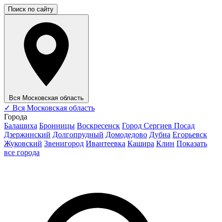
Поиск по сайту
Вся Московская область
✓
Вся Московская область
Города
Балашиха
Бронницы
Воскресенск
Город Сергиев Посад
Дзержинский
Долгопрудный
Домодедово
Дубна
Егорьевск
Жуковский
Звенигород
Ивантеевка
Кашира
Клин
Показать
все города