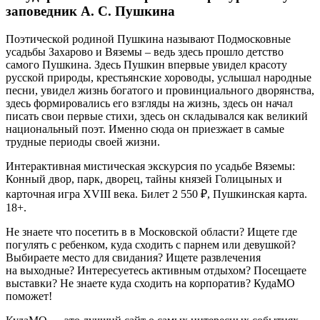
заповедник А. С. Пушкина
Поэтической родиной Пушкина называют Подмосковные
усадьбы Захарово и Вяземы – ведь здесь прошло детство
самого Пушкина. Здесь Пушкин впервые увидел красоту
русской природы, крестьянские хороводы, услышал народные
песни, увидел жизнь богатого и провинциального дворянства,
здесь формировались его взгляды на жизнь, здесь он начал
писать свои первые стихи, здесь он складывался как великий
национальный поэт. Именно сюда он приезжает в самые
трудные периоды своей жизни.
Интерактивная мистическая экскурсия по усадьбе Вяземы:
Конный двор, парк, дворец, тайны князей Голицыных и
карточная игра XVIII века. Билет 2 550 ₽, Пушкинская карта.
18+.
Не знаете что посетить в в Московской области? Ищете где
погулять с ребенком, куда сходить с парнем или девушкой?
Выбираете место для свидания? Ищете развлечения
на выходные? Интересуетесь активным отдыхом? Посещаете
выставки? Не знаете куда сходить на корпоратив? КудаМО
поможет!