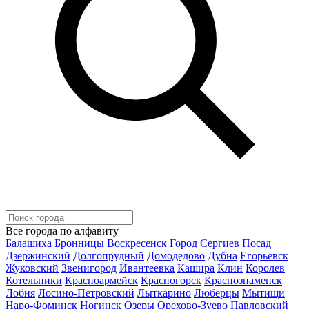
Все города по алфавиту
Балашиха
Бронницы
Воскресенск
Город Сергиев Посад
Дзержинский
Долгопрудный
Домодедово
Дубна
Егорьевск
Жуковский
Звенигород
Ивантеевка
Кашира
Клин
Королев
Котельники
Красноармейск
Красногорск
Краснознаменск
Лобня
Лосино-Петровский
Лыткарино
Люберцы
Мытищи
Наро-Фоминск
Ногинск
Озеры
Орехово-Зуево
Павловский