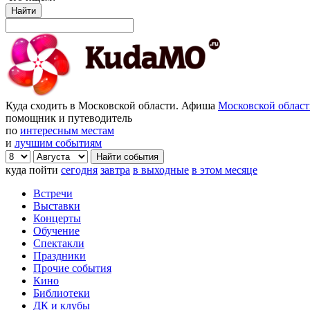
Найти
Куда сходить в Московской области. Афиша
Московской облас
помощник и путеводитель
по
интересным местам
и
лучшим событиям
куда пойти
сегодня
завтра
в выходные
в этом месяце
Встречи
Выставки
Концерты
Обучение
Спектакли
Праздники
Прочие события
Кино
Библиотеки
ДК и клубы