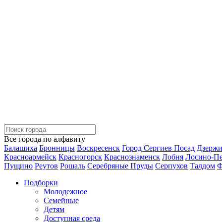
Все города по алфавиту
Балашиха
Бронницы
Воскресенск
Город Сергиев Посад
Дзерж
Красноармейск
Красногорск
Краснознаменск
Лобня
Лосино-П
Пущино
Реутов
Рошаль
Серебряные Пруды
Серпухов
Талдом
Ф
Подборки
Молодежное
Семейные
Детям
Доступная среда