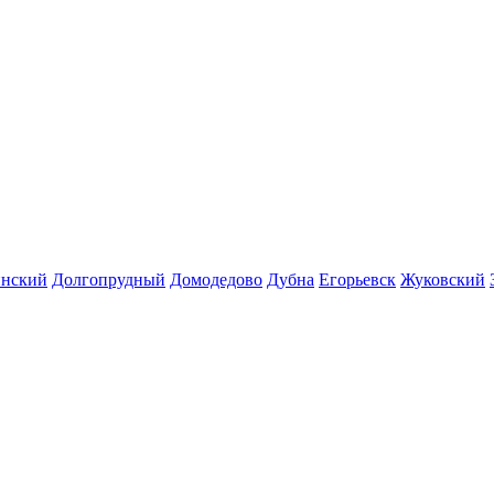
инский
Долгопрудный
Домодедово
Дубна
Егорьевск
Жуковский