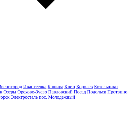
Звенигород
Ивантеевка
Кашира
Клин
Королев
Котельники
к
Озеры
Орехово-Зуево
Павловский Посад
Подольск
Протвино
горск
Электросталь
пос. Молодежный