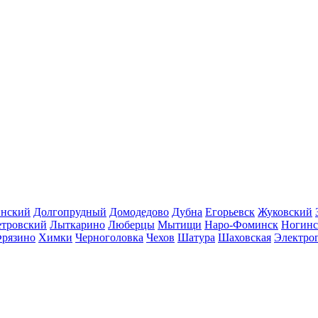
инский
Долгопрудный
Домодедово
Дубна
Егорьевск
Жуковский
етровский
Лыткарино
Люберцы
Мытищи
Наро-Фоминск
Ногинс
рязино
Химки
Черноголовка
Чехов
Шатура
Шаховская
Электро