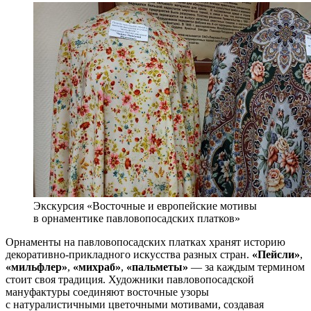
Экскурсия «Восточные и европейские мотивы
в орнаментике павловопосадских платков»
Орнаменты на павловопосадских платках хранят историю
декоративно-прикладного искусства разных стран.
«Пейсли»
,
«мильфлер»
,
«михраб»
,
«пальметы»
— за каждым термином
стоит своя традиция. Художники павловопосадской
мануфактуры соединяют восточные узоры
с натуралистичными цветочными мотивами, создавая