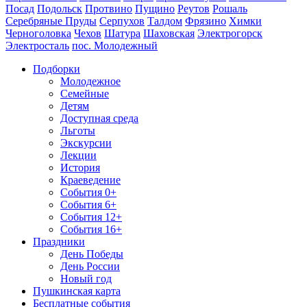
Посад
Подольск
Протвино
Пущино
Реутов
Рошаль
Серебряные Пруды
Серпухов
Талдом
Фрязино
Химки
Черноголовка
Чехов
Шатура
Шаховская
Электрогорск
Электросталь
пос. Молодежный
Подборки
Молодежное
Семейные
Детям
Доступная среда
Льготы
Экскурсии
Лекции
История
Краеведение
События 0+
События 6+
События 12+
События 16+
Праздники
День Победы
День России
Новый год
Пушкинская карта
Бесплатные события