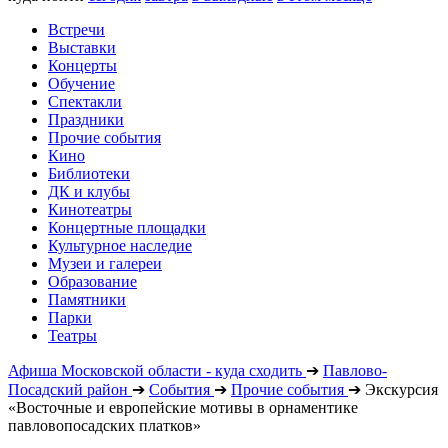
Встречи
Выставки
Концерты
Обучение
Спектакли
Праздники
Прочие события
Кино
Библиотеки
ДК и клубы
Кинотеатры
Концертные площадки
Культурное наследие
Музеи и галереи
Образование
Памятники
Парки
Театры
Афиша Московской области - куда сходить
➔
Павлово-
Посадский район
➔
События
➔
Прочие события
➔
Экскурсия
«Восточные и европейские мотивы в орнаментике
павловопосадских платков»