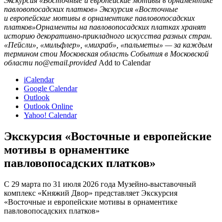
Экскурсия «Восточные и европейские мотивы в орнаментике
павловопосадских платков»
Экскурсия «Восточные
и европейские мотивы в орнаментике павловопосадских
платков»Орнаменты на павловопосадских платках хранят
историю декоративно-прикладного искусства разных стран.
«Пейсли», «мильфлер», «михраб», «пальметы» — за каждым
термином стои
Московская область
События в Московской
области
no@email.provided
Add to Calendar
iCalendar
Google Calendar
Outlook
Outlook Online
Yahoo! Calendar
Экскурсия «Восточные и европейские
мотивы в орнаментике
павловопосадских платков»
С 29 марта по 31 июля 2026 года Музейно-выставочный
комплекс «Княжий Двор» представляет Экскурсия
«Восточные и европейские мотивы в орнаментике
павловопосадских платков»