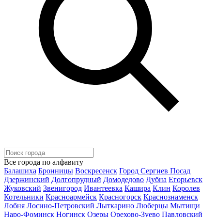
Все города по алфавиту
Балашиха
Бронницы
Воскресенск
Город Сергиев Посад
Дзержинский
Долгопрудный
Домодедово
Дубна
Егорьевск
Жуковский
Звенигород
Ивантеевка
Кашира
Клин
Королев
Котельники
Красноармейск
Красногорск
Краснознаменск
Лобня
Лосино-Петровский
Лыткарино
Люберцы
Мытищи
Наро-Фоминск
Ногинск
Озеры
Орехово-Зуево
Павловский