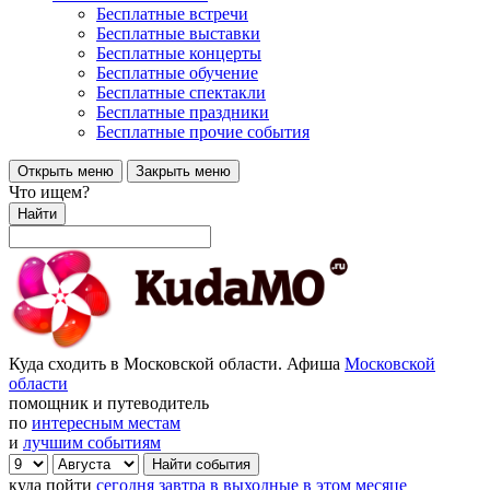
Бесплатные встречи
Бесплатные выставки
Бесплатные концерты
Бесплатные обучение
Бесплатные спектакли
Бесплатные праздники
Бесплатные прочие события
Открыть меню
Закрыть меню
Что ищем?
Найти
Куда сходить в Московской области. Афиша
Московской
области
помощник и путеводитель
по
интересным местам
и
лучшим событиям
куда пойти
сегодня
завтра
в выходные
в этом месяце