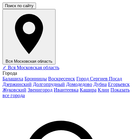
Поиск по сайту
Вся Московская область
✓
Вся Московская область
Города
Балашиха
Бронницы
Воскресенск
Город Сергиев Посад
Дзержинский
Долгопрудный
Домодедово
Дубна
Егорьевск
Жуковский
Звенигород
Ивантеевка
Кашира
Клин
Показать
все города