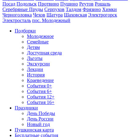
Посад
Подольск
Протвино
Пущино
Реутов
Рошаль
Серебряные Пруды
Серпухов
Талдом
Фрязино
Химки
Черноголовка
Чехов
Шатура
Шаховская
Электрогорск
Электросталь
пос. Молодежный
Подборки
Молодежное
Семейные
Детям
Доступная среда
Льготы
Экскурсии
Лекции
История
Краеведение
События 0+
События 6+
События 12+
События 16+
Праздники
День Победы
День России
Новый год
Пушкинская карта
Бесплатные события