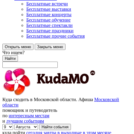
Бесплатные встречи
Бесплатные выставки
Бесплатные концерты
Бесплатные обучение
Бесплатные спектакли
Бесплатные праздники
Бесплатные прочие события
Открыть меню
Закрыть меню
Что ищем?
Найти
Куда сходить в Московской области. Афиша
Московской
области
помощник и путеводитель
по
интересным местам
и
лучшим событиям
куда пойти
сегодня
завтра
в выходные
в этом месяце