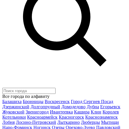
Все города по алфавиту
Балашиха
Бронницы
Воскресенск
Город Сергиев Посад
Дзержинский
Долгопрудный
Домодедово
Дубна
Егорьевск
Жуковский
Звенигород
Ивантеевка
Кашира
Клин
Королев
Котельники
Красноармейск
Красногорск
Краснознаменск
Лобня
Лосино-Петровский
Лыткарино
Люберцы
Мытищи
Наро-Фоминск
Ногинск
Озеры
Орехово-Зуево
Павловский