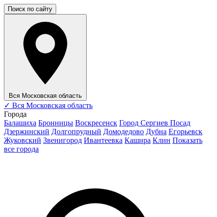
Поиск по сайту
Вся Московская область
✓
Вся Московская область
Города
Балашиха
Бронницы
Воскресенск
Город Сергиев Посад
Дзержинский
Долгопрудный
Домодедово
Дубна
Егорьевск
Жуковский
Звенигород
Ивантеевка
Кашира
Клин
Показать
все города