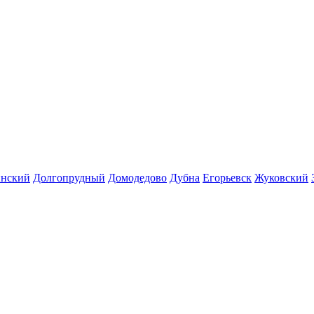
инский
Долгопрудный
Домодедово
Дубна
Егорьевск
Жуковский