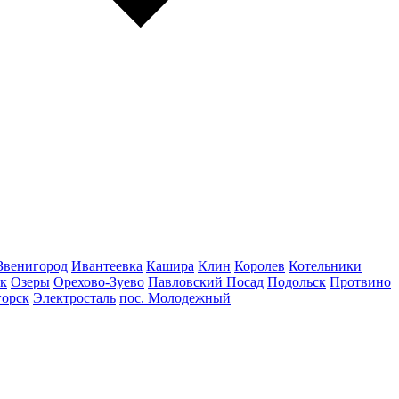
Звенигород
Ивантеевка
Кашира
Клин
Королев
Котельники
к
Озеры
Орехово-Зуево
Павловский Посад
Подольск
Протвино
горск
Электросталь
пос. Молодежный