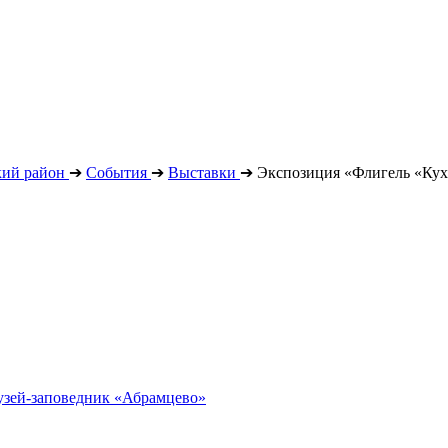
кий район
➔
События
➔
Выставки
➔
Экспозиция «Флигель «Ку
узей-заповедник «Абрамцево»