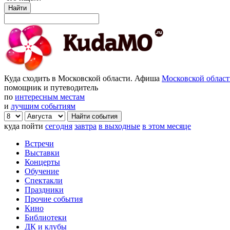
Найти
Куда сходить в Московской области. Афиша
Московской облас
помощник и путеводитель
по
интересным местам
и
лучшим событиям
куда пойти
сегодня
завтра
в выходные
в этом месяце
Встречи
Выставки
Концерты
Обучение
Спектакли
Праздники
Прочие события
Кино
Библиотеки
ДК и клубы