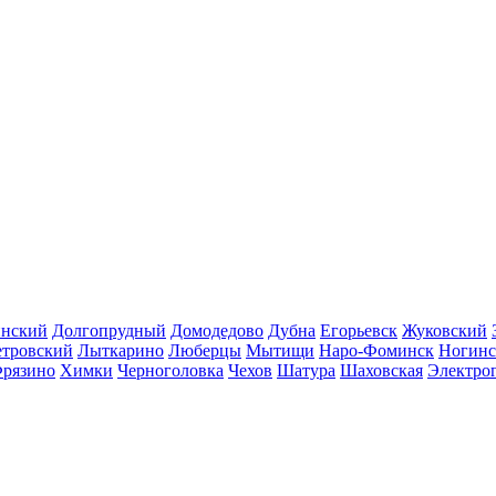
инский
Долгопрудный
Домодедово
Дубна
Егорьевск
Жуковский
етровский
Лыткарино
Люберцы
Мытищи
Наро-Фоминск
Ногинс
рязино
Химки
Черноголовка
Чехов
Шатура
Шаховская
Электро