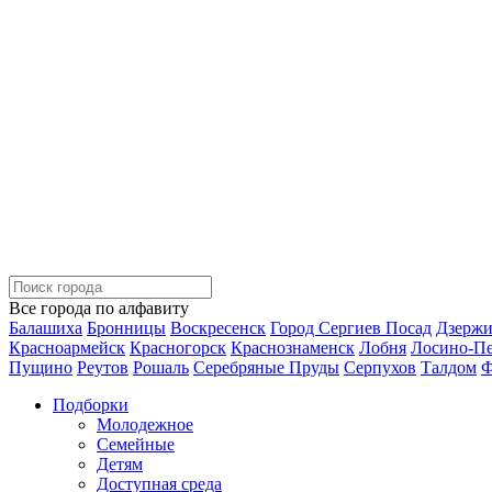
Все города по алфавиту
Балашиха
Бронницы
Воскресенск
Город Сергиев Посад
Дзерж
Красноармейск
Красногорск
Краснознаменск
Лобня
Лосино-П
Пущино
Реутов
Рошаль
Серебряные Пруды
Серпухов
Талдом
Ф
Подборки
Молодежное
Семейные
Детям
Доступная среда