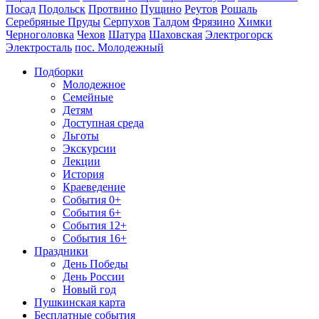
Посад
Подольск
Протвино
Пущино
Реутов
Рошаль
Серебряные Пруды
Серпухов
Талдом
Фрязино
Химки
Черноголовка
Чехов
Шатура
Шаховская
Электрогорск
Электросталь
пос. Молодежный
Подборки
Молодежное
Семейные
Детям
Доступная среда
Льготы
Экскурсии
Лекции
История
Краеведение
События 0+
События 6+
События 12+
События 16+
Праздники
День Победы
День России
Новый год
Пушкинская карта
Бесплатные события