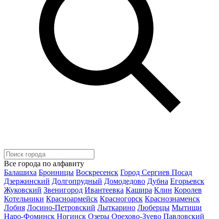
Все города по алфавиту
Балашиха
Бронницы
Воскресенск
Город Сергиев Посад
Дзержинский
Долгопрудный
Домодедово
Дубна
Егорьевск
Жуковский
Звенигород
Ивантеевка
Кашира
Клин
Королев
Котельники
Красноармейск
Красногорск
Краснознаменск
Лобня
Лосино-Петровский
Лыткарино
Люберцы
Мытищи
Наро-Фоминск
Ногинск
Озеры
Орехово-Зуево
Павловский