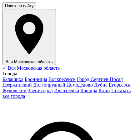
Поиск по сайту
Вся Московская область
✓
Вся Московская область
Города
Балашиха
Бронницы
Воскресенск
Город Сергиев Посад
Дзержинский
Долгопрудный
Домодедово
Дубна
Егорьевск
Жуковский
Звенигород
Ивантеевка
Кашира
Клин
Показать
все города