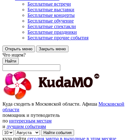
Бесплатные встречи
Бесплатные выставки
Бесплатные концерты
Бесплатные обучение
Бесплатные спектакли
Бесплатные праздники
Бесплатные прочие события
Открыть меню
Закрыть меню
Что ищем?
Найти
Куда сходить в Московской области. Афиша
Московской
области
помощник и путеводитель
по
интересным местам
и
лучшим событиям
куда пойти
сегодня
завтра
в выходные
в этом месяце