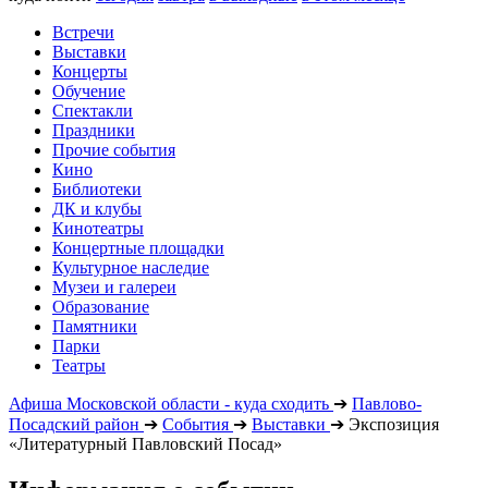
Встречи
Выставки
Концерты
Обучение
Спектакли
Праздники
Прочие события
Кино
Библиотеки
ДК и клубы
Кинотеатры
Концертные площадки
Культурное наследие
Музеи и галереи
Образование
Памятники
Парки
Театры
Афиша Московской области - куда сходить
➔
Павлово-
Посадский район
➔
События
➔
Выставки
➔
Экспозиция
«Литературный Павловский Посад»