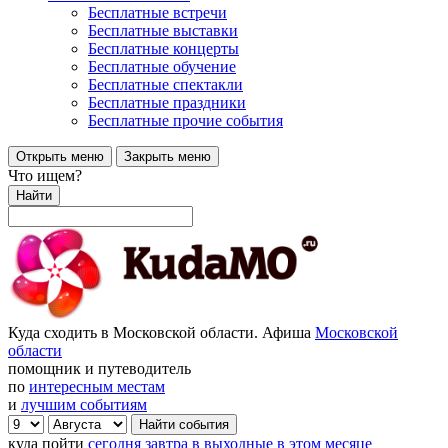
Бесплатные встречи
Бесплатные выставки
Бесплатные концерты
Бесплатные обучение
Бесплатные спектакли
Бесплатные праздники
Бесплатные прочие события
Открыть меню
Закрыть меню
Что ищем?
Найти
Куда сходить в Московской области. Афиша
Московской
области
помощник и путеводитель
по
интересным местам
и
лучшим событиям
куда пойти
сегодня
завтра
в выходные
в этом месяце