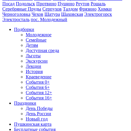
Посад
Подольск
Протвино
Пущино
Реутов
Рошаль
Серебряные Пруды
Серпухов
Талдом
Фрязино
Химки
Черноголовка
Чехов
Шатура
Шаховская
Электрогорск
Электросталь
пос. Молодежный
Подборки
Молодежное
Семейные
Детям
Доступная среда
Льготы
Экскурсии
Лекции
История
Краеведение
События 0+
События 6+
События 12+
События 16+
Праздники
День Победы
День России
Новый год
Пушкинская карта
Бесплатные события