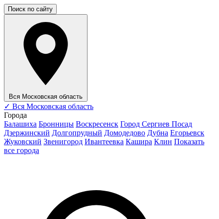
Поиск по сайту
Вся Московская область
✓
Вся Московская область
Города
Балашиха
Бронницы
Воскресенск
Город Сергиев Посад
Дзержинский
Долгопрудный
Домодедово
Дубна
Егорьевск
Жуковский
Звенигород
Ивантеевка
Кашира
Клин
Показать
все города