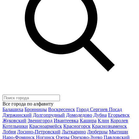
Все города по алфавиту
Балашиха
Бронницы
Воскресенск
Город Сергиев Посад
Дзержинский
Долгопрудный
Домодедово
Дубна
Егорьевск
Жуковский
Звенигород
Ивантеевка
Кашира
Клин
Королев
Котельники
Красноармейск
Красногорск
Краснознаменск
Лобня
Лосино-Петровский
Лыткарино
Люберцы
Мытищи
Наро-Фоминск
Ногинск
Озеры
Орехово-Зуево
Павловский