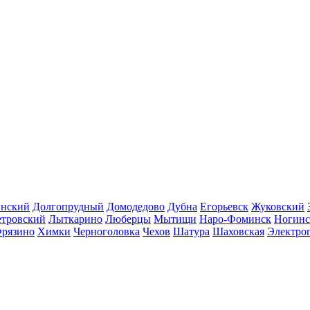
инский
Долгопрудный
Домодедово
Дубна
Егорьевск
Жуковский
етровский
Лыткарино
Люберцы
Мытищи
Наро-Фоминск
Ногинс
рязино
Химки
Черноголовка
Чехов
Шатура
Шаховская
Электро