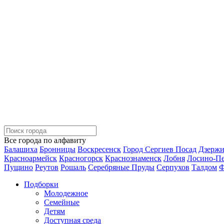
Все города по алфавиту
Балашиха
Бронницы
Воскресенск
Город Сергиев Посад
Дзерж
Красноармейск
Красногорск
Краснознаменск
Лобня
Лосино-П
Пущино
Реутов
Рошаль
Серебряные Пруды
Серпухов
Талдом
Ф
Подборки
Молодежное
Семейные
Детям
Доступная среда