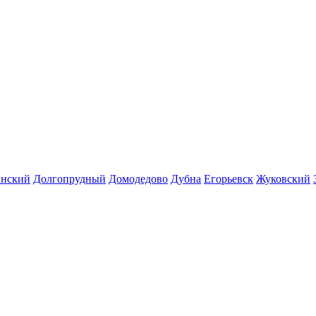
инский
Долгопрудный
Домодедово
Дубна
Егорьевск
Жуковский