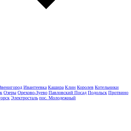
Звенигород
Ивантеевка
Кашира
Клин
Королев
Котельники
к
Озеры
Орехово-Зуево
Павловский Посад
Подольск
Протвино
горск
Электросталь
пос. Молодежный