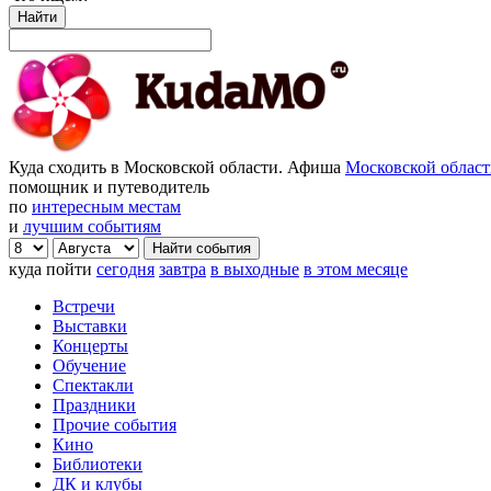
Найти
Куда сходить в Московской области. Афиша
Московской облас
помощник и путеводитель
по
интересным местам
и
лучшим событиям
куда пойти
сегодня
завтра
в выходные
в этом месяце
Встречи
Выставки
Концерты
Обучение
Спектакли
Праздники
Прочие события
Кино
Библиотеки
ДК и клубы