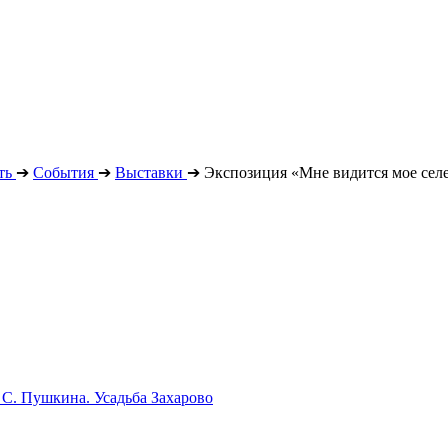
ть
➔
События
➔
Выставки
➔
Экспозиция «Мне видится мое селе
 С. Пушкина. Усадьба Захарово