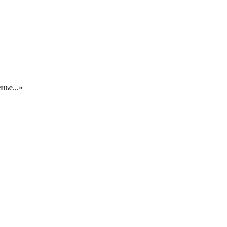
нье...»