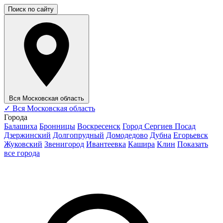
Поиск по сайту
Вся Московская область
✓
Вся Московская область
Города
Балашиха
Бронницы
Воскресенск
Город Сергиев Посад
Дзержинский
Долгопрудный
Домодедово
Дубна
Егорьевск
Жуковский
Звенигород
Ивантеевка
Кашира
Клин
Показать
все города