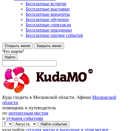
Бесплатные встречи
Бесплатные выставки
Бесплатные концерты
Бесплатные обучение
Бесплатные спектакли
Бесплатные праздники
Бесплатные прочие события
Открыть меню
Закрыть меню
Что ищем?
Найти
Куда сходить в Московской области. Афиша
Московской
области
помощник и путеводитель
по
интересным местам
и
лучшим событиям
куда пойти
сегодня
завтра
в выходные
в этом месяце