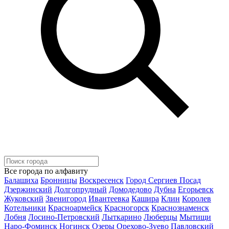
Все города по алфавиту
Балашиха
Бронницы
Воскресенск
Город Сергиев Посад
Дзержинский
Долгопрудный
Домодедово
Дубна
Егорьевск
Жуковский
Звенигород
Ивантеевка
Кашира
Клин
Королев
Котельники
Красноармейск
Красногорск
Краснознаменск
Лобня
Лосино-Петровский
Лыткарино
Люберцы
Мытищи
Наро-Фоминск
Ногинск
Озеры
Орехово-Зуево
Павловский