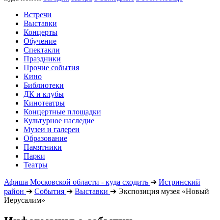
Встречи
Выставки
Концерты
Обучение
Спектакли
Праздники
Прочие события
Кино
Библиотеки
ДК и клубы
Кинотеатры
Концертные площадки
Культурное наследие
Музеи и галереи
Образование
Памятники
Парки
Театры
Афиша Московской области - куда сходить
➔
Истринский
район
➔
События
➔
Выставки
➔
Экспозиция музея «Новый
Иерусалим»