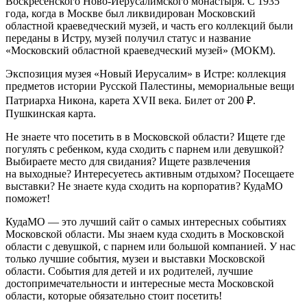
Воскресенского Ново-Иерусалимского монастыря. С 1935
года, когда в Москве был ликвидирован Московский
областной краеведческий музей, и часть его коллекций были
переданы в Истру, музей получил статус и название
«Московский областной краеведческий музей» (МОКМ).
Экспозиция музея «Новый Иерусалим» в Истре: коллекция
предметов истории Русской Палестины, мемориальные вещи
Патриарха Никона, карета XVII века. Билет от 200 ₽.
Пушкинская карта.
Не знаете что посетить в в Московской области? Ищете где
погулять с ребенком, куда сходить с парнем или девушкой?
Выбираете место для свидания? Ищете развлечения
на выходные? Интересуетесь активным отдыхом? Посещаете
выставки? Не знаете куда сходить на корпоратив? КудаМО
поможет!
КудаМО — это лучший сайт о самых интересных событиях
Московской области. Мы знаем куда сходить в Московской
области с девушкой, с парнем или большой компанией. У нас
только лучшие события, музеи и выставки Московской
области. События для детей и их родителей, лучшие
достопримечательности и интересные места Московской
области, которые обязательно стоит посетить!