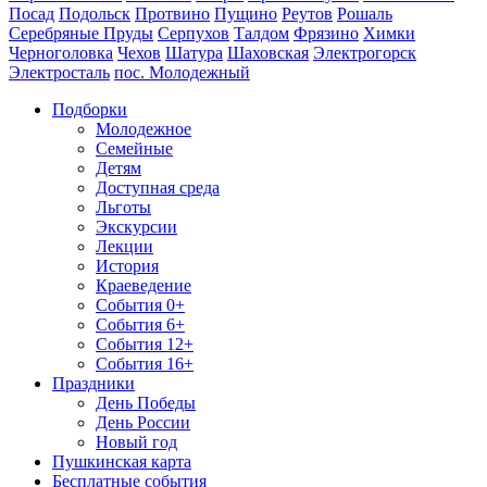
Посад
Подольск
Протвино
Пущино
Реутов
Рошаль
Серебряные Пруды
Серпухов
Талдом
Фрязино
Химки
Черноголовка
Чехов
Шатура
Шаховская
Электрогорск
Электросталь
пос. Молодежный
Подборки
Молодежное
Семейные
Детям
Доступная среда
Льготы
Экскурсии
Лекции
История
Краеведение
События 0+
События 6+
События 12+
События 16+
Праздники
День Победы
День России
Новый год
Пушкинская карта
Бесплатные события