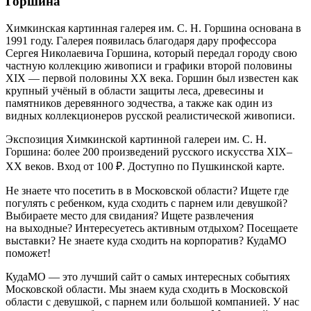
Горшина
Химкинская картинная галерея им. С. Н. Горшина основана в
1991 году. Галерея появилась благодаря дару профессора
Сергея Николаевича Горшина, который передал городу свою
частную коллекцию живописи и графики второй половины
XIX — первой половины XX века. Горшин был известен как
крупный учёный в области защиты леса, древесины и
памятников деревянного зодчества, а также как один из
видных коллекционеров русской реалистической живописи.
Экспозиция Химкинской картинной галереи им. С. Н.
Горшина: более 200 произведений русского искусства XIX–
XX веков. Вход от 100 ₽. Доступно по Пушкинской карте.
Не знаете что посетить в в Московской области? Ищете где
погулять с ребенком, куда сходить с парнем или девушкой?
Выбираете место для свидания? Ищете развлечения
на выходные? Интересуетесь активным отдыхом? Посещаете
выставки? Не знаете куда сходить на корпоратив? КудаМО
поможет!
КудаМО — это лучший сайт о самых интересных событиях
Московской области. Мы знаем куда сходить в Московской
области с девушкой, с парнем или большой компанией. У нас