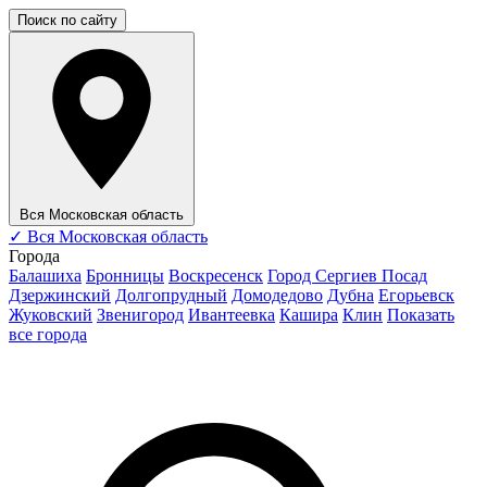
Поиск по сайту
Вся Московская область
✓
Вся Московская область
Города
Балашиха
Бронницы
Воскресенск
Город Сергиев Посад
Дзержинский
Долгопрудный
Домодедово
Дубна
Егорьевск
Жуковский
Звенигород
Ивантеевка
Кашира
Клин
Показать
все города