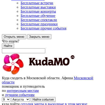
Бесплатные встречи
Бесплатные выставки
Бесплатные концерты
Бесплатные обучение
Бесплатные спектакли
Бесплатные праздники
Бесплатные прочие события
Открыть меню
Закрыть меню
Что ищем?
Найти
Куда сходить в Московской области. Афиша
Московской
области
помощник и путеводитель
по
интересным местам
и
лучшим событиям
куда пойти
сегодня
завтра
в выходные
в этом месяце