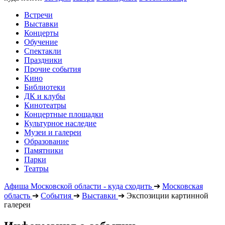
Встречи
Выставки
Концерты
Обучение
Спектакли
Праздники
Прочие события
Кино
Библиотеки
ДК и клубы
Кинотеатры
Концертные площадки
Культурное наследие
Музеи и галереи
Образование
Памятники
Парки
Театры
Афиша Московской области - куда сходить
➔
Московская
область
➔
События
➔
Выставки
➔
Экспозиции картинной
галереи