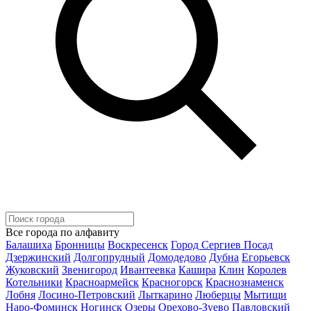
Все города по алфавиту
Балашиха
Бронницы
Воскресенск
Город Сергиев Посад
Дзержинский
Долгопрудный
Домодедово
Дубна
Егорьевск
Жуковский
Звенигород
Ивантеевка
Кашира
Клин
Королев
Котельники
Красноармейск
Красногорск
Краснознаменск
Лобня
Лосино-Петровский
Лыткарино
Люберцы
Мытищи
Наро-Фоминск
Ногинск
Озеры
Орехово-Зуево
Павловский