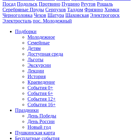
Посад
Подольск
Протвино
Пущино
Реутов
Рошаль
Серебряные Пруды
Серпухов
Талдом
Фрязино
Химки
Черноголовка
Чехов
Шатура
Шаховская
Электрогорск
Электросталь
пос. Молодежный
Подборки
Молодежное
Семейные
Детям
Доступная среда
Льготы
Экскурсии
Лекции
История
Краеведение
События 0+
События 6+
События 12+
События 16+
Праздники
День Победы
День России
Новый год
Пушкинская карта
Бесплатные события