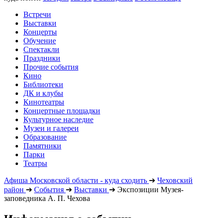
Встречи
Выставки
Концерты
Обучение
Спектакли
Праздники
Прочие события
Кино
Библиотеки
ДК и клубы
Кинотеатры
Концертные площадки
Культурное наследие
Музеи и галереи
Образование
Памятники
Парки
Театры
Афиша Московской области - куда сходить
➔
Чеховский
район
➔
События
➔
Выставки
➔
Экспозиции Музея-
заповедника А. П. Чехова