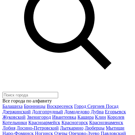
Все города по алфавиту
Балашиха
Бронницы
Воскресенск
Город Сергиев Посад
Дзержинский
Долгопрудный
Домодедово
Дубна
Егорьевск
Жуковский
Звенигород
Ивантеевка
Кашира
Клин
Королев
Котельники
Красноармейск
Красногорск
Краснознаменск
Лобня
Лосино-Петровский
Лыткарино
Люберцы
Мытищи
Наро-Фоминск
Ногинск
Озеры
Орехово-Зуево
Павловский