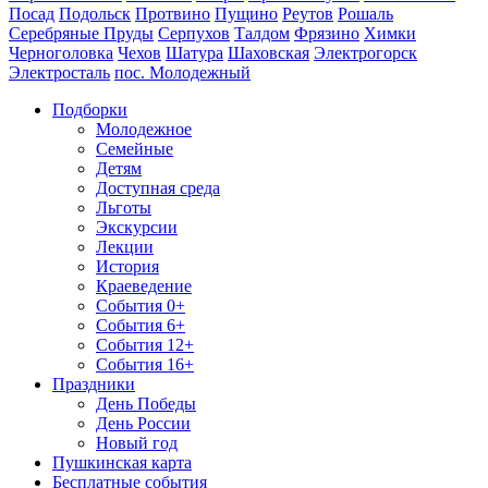
Посад
Подольск
Протвино
Пущино
Реутов
Рошаль
Серебряные Пруды
Серпухов
Талдом
Фрязино
Химки
Черноголовка
Чехов
Шатура
Шаховская
Электрогорск
Электросталь
пос. Молодежный
Подборки
Молодежное
Семейные
Детям
Доступная среда
Льготы
Экскурсии
Лекции
История
Краеведение
События 0+
События 6+
События 12+
События 16+
Праздники
День Победы
День России
Новый год
Пушкинская карта
Бесплатные события