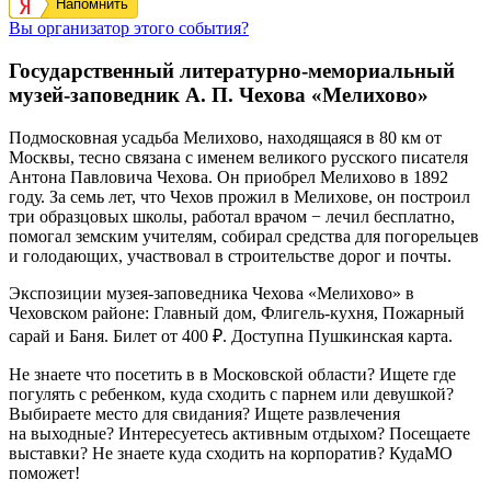
Напомнить
Вы организатор этого события?
Государственный литературно-мемориальный
музей-заповедник А. П. Чехова «Мелихово»
Подмосковная усадьба Мелихово, находящаяся в 80 км от
Москвы, тесно связана с именем великого русского писателя
Антона Павловича Чехова. Он приобрел Мелихово в 1892
году. За семь лет, что Чехов прожил в Мелихове, он построил
три образцовых школы, работал врачом − лечил бесплатно,
помогал земским учителям, собирал средства для погорельцев
и голодающих, участвовал в строительстве дорог и почты.
Экспозиции музея-заповедника Чехова «Мелихово» в
Чеховском районе: Главный дом, Флигель-кухня, Пожарный
сарай и Баня. Билет от 400 ₽. Доступна Пушкинская карта.
Не знаете что посетить в в Московской области? Ищете где
погулять с ребенком, куда сходить с парнем или девушкой?
Выбираете место для свидания? Ищете развлечения
на выходные? Интересуетесь активным отдыхом? Посещаете
выставки? Не знаете куда сходить на корпоратив? КудаМО
поможет!