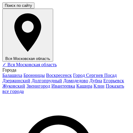
Поиск по сайту
Вся Московская область
✓
Вся Московская область
Города
Балашиха
Бронницы
Воскресенск
Город Сергиев Посад
Дзержинский
Долгопрудный
Домодедово
Дубна
Егорьевск
Жуковский
Звенигород
Ивантеевка
Кашира
Клин
Показать
все города