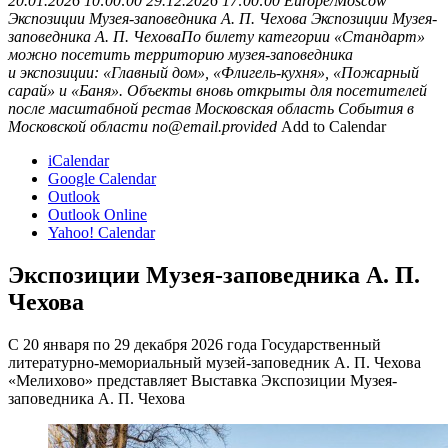
20.01.2026 10:00:00
29.12.2026 17:00:00
Europe/Moscow
Экспозиции Музея-заповедника А. П. Чехова
Экспозиции Музея-
заповедника А. П. ЧеховаПо билету категории «Стандарт»
можно посетить территорию музея-заповедника
и экспозиции: «Главный дом», «Флигель-кухня», «Пожарный
сарай» и «Баня». Объекты вновь открыты для посетителей
после масштабной рестав
Московская область
События в
Московской области
no@email.provided
Add to Calendar
iCalendar
Google Calendar
Outlook
Outlook Online
Yahoo! Calendar
Экспозиции Музея-заповедника А. П.
Чехова
С 20 января по 29 декабря 2026 года Государственный
литературно-мемориальный музей-заповедник А. П. Чехова
«Мелихово» представляет Выставка Экспозиции Музея-
заповедника А. П. Чехова