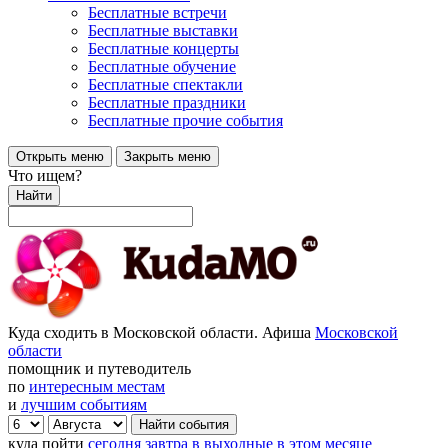
Бесплатные встречи
Бесплатные выставки
Бесплатные концерты
Бесплатные обучение
Бесплатные спектакли
Бесплатные праздники
Бесплатные прочие события
Открыть меню
Закрыть меню
Что ищем?
Найти
Куда сходить в Московской области. Афиша
Московской
области
помощник и путеводитель
по
интересным местам
и
лучшим событиям
куда пойти
сегодня
завтра
в выходные
в этом месяце