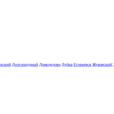
инский
Долгопрудный
Домодедово
Дубна
Егорьевск
Жуковский