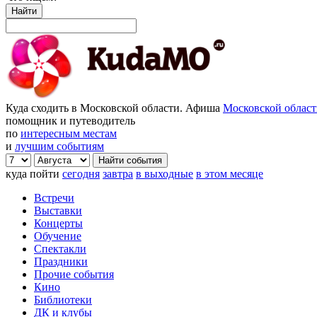
Найти
Куда сходить в Московской области. Афиша
Московской облас
помощник и путеводитель
по
интересным местам
и
лучшим событиям
куда пойти
сегодня
завтра
в выходные
в этом месяце
Встречи
Выставки
Концерты
Обучение
Спектакли
Праздники
Прочие события
Кино
Библиотеки
ДК и клубы