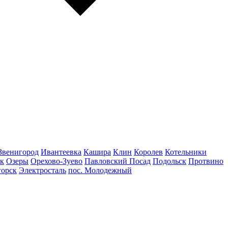
Звенигород
Ивантеевка
Кашира
Клин
Королев
Котельники
к
Озеры
Орехово-Зуево
Павловский Посад
Подольск
Протвино
горск
Электросталь
пос. Молодежный