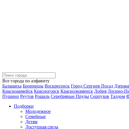
Все города по алфавиту
Балашиха
Бронницы
Воскресенск
Город Сергиев Посад
Дзерж
Красноармейск
Красногорск
Краснознаменск
Лобня
Лосино-П
Пущино
Реутов
Рошаль
Серебряные Пруды
Серпухов
Талдом
Ф
Подборки
Молодежное
Семейные
Детям
Доступная среда