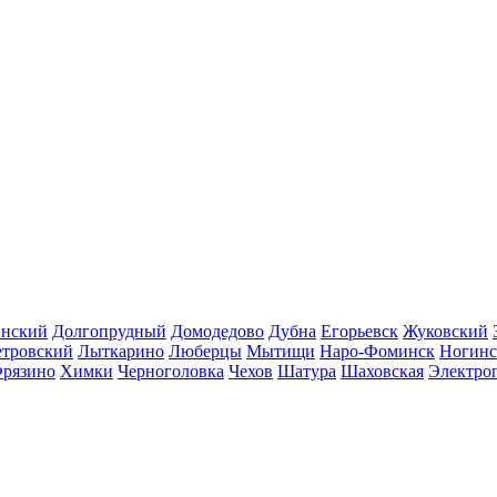
инский
Долгопрудный
Домодедово
Дубна
Егорьевск
Жуковский
етровский
Лыткарино
Люберцы
Мытищи
Наро-Фоминск
Ногинс
рязино
Химки
Черноголовка
Чехов
Шатура
Шаховская
Электро