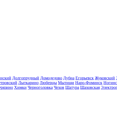
инский
Долгопрудный
Домодедово
Дубна
Егорьевск
Жуковский
етровский
Лыткарино
Люберцы
Мытищи
Наро-Фоминск
Ногинс
рязино
Химки
Черноголовка
Чехов
Шатура
Шаховская
Электро