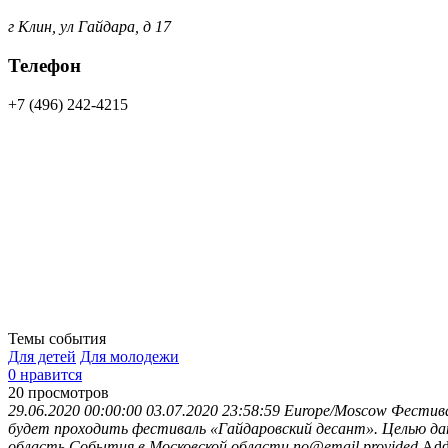
г Клин, ул Гайдара, д 17
Телефон
+7 (496) 242-4215
Темы события
Для детей
Для молодежи
0 нравится
20
просмотров
29.06.2020 00:00:00
03.07.2020 23:58:59
Europe/Moscow
Фестива
будет проходить фестиваль «Гайдаровский десант». Целью да
область
События в Московской области
no@email.provided
Add