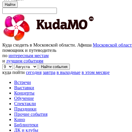
Найти
Куда сходить в Московской области. Афиша
Московской облас
помощник и путеводитель
по
интересным местам
и
лучшим событиям
куда пойти
сегодня
завтра
в выходные
в этом месяце
Встречи
Выставки
Концерты
Обучение
Спектакли
Праздники
Прочие события
Кино
Библиотеки
ДК и клубы