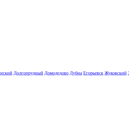
инский
Долгопрудный
Домодедово
Дубна
Егорьевск
Жуковский