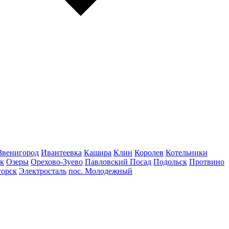
Звенигород
Ивантеевка
Кашира
Клин
Королев
Котельники
к
Озеры
Орехово-Зуево
Павловский Посад
Подольск
Протвино
горск
Электросталь
пос. Молодежный