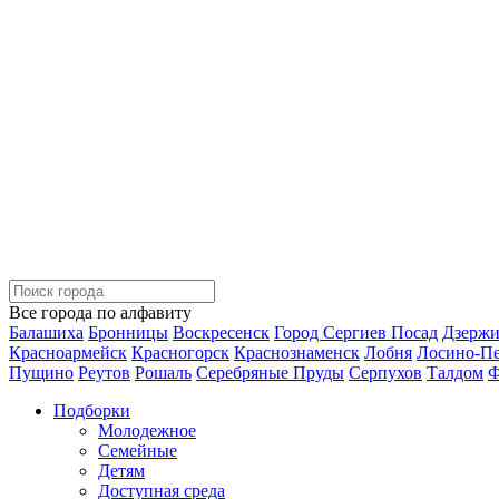
Все города по алфавиту
Балашиха
Бронницы
Воскресенск
Город Сергиев Посад
Дзерж
Красноармейск
Красногорск
Краснознаменск
Лобня
Лосино-П
Пущино
Реутов
Рошаль
Серебряные Пруды
Серпухов
Талдом
Ф
Подборки
Молодежное
Семейные
Детям
Доступная среда