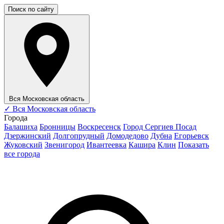
Поиск по сайту
Вся Московская область
✓
Вся Московская область
Города
Балашиха
Бронницы
Воскресенск
Город Сергиев Посад
Дзержинский
Долгопрудный
Домодедово
Дубна
Егорьевск
Жуковский
Звенигород
Ивантеевка
Кашира
Клин
Показать
все города