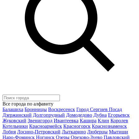
Все города по алфавиту
Балашиха
Бронницы
Воскресенск
Город Сергиев Посад
Дзержинский
Долгопрудный
Домодедово
Дубна
Егорьевск
Жуковский
Звенигород
Ивантеевка
Кашира
Клин
Королев
Котельники
Красноармейск
Красногорск
Краснознаменск
Лобня
Лосино-Петровский
Лыткарино
Люберцы
Мытищи
Наро-Фоминск
Ногинск
Озеры
Орехово-Зуево
Павловский