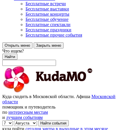
Бесплатные встречи
Бесплатные выставки
Бесплатные концерты
Бесплатные обучение
Бесплатные спектакли
Бесплатные праздники
Бесплатные прочие события
Открыть меню
Закрыть меню
Что ищем?
Найти
Куда сходить в Московской области. Афиша
Московской
области
помощник и путеводитель
по
интересным местам
и
лучшим событиям
куда пойти
сегодня
завтра
в выходные
в этом месяце