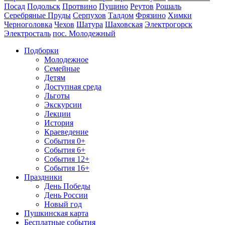
Посад
Подольск
Протвино
Пущино
Реутов
Рошаль
Серебряные Пруды
Серпухов
Талдом
Фрязино
Химки
Черноголовка
Чехов
Шатура
Шаховская
Электрогорск
Электросталь
пос. Молодежный
Подборки
Молодежное
Семейные
Детям
Доступная среда
Льготы
Экскурсии
Лекции
История
Краеведение
События 0+
События 6+
События 12+
События 16+
Праздники
День Победы
День России
Новый год
Пушкинская карта
Бесплатные события