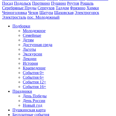
Посад
Подольск
Протвино
Пущино
Реутов
Рошаль
Серебряные Пруды
Серпухов
Талдом
Фрязино
Химки
Черноголовка
Чехов
Шатура
Шаховская
Электрогорск
Электросталь
пос. Молодежный
Подборки
Молодежное
Семейные
Детям
Доступная среда
Льготы
Экскурсии
Лекции
История
Краеведение
События 0+
События 6+
События 12+
События 16+
Праздники
День Победы
День России
Новый год
Пушкинская карта
Бесплатные события