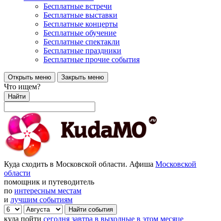
Бесплатные встречи
Бесплатные выставки
Бесплатные концерты
Бесплатные обучение
Бесплатные спектакли
Бесплатные праздники
Бесплатные прочие события
Открыть меню
Закрыть меню
Что ищем?
Найти
Куда сходить в Московской области. Афиша
Московской
области
помощник и путеводитель
по
интересным местам
и
лучшим событиям
куда пойти
сегодня
завтра
в выходные
в этом месяце