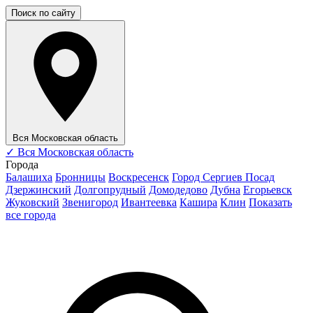
Поиск по сайту
Вся Московская область
✓
Вся Московская область
Города
Балашиха
Бронницы
Воскресенск
Город Сергиев Посад
Дзержинский
Долгопрудный
Домодедово
Дубна
Егорьевск
Жуковский
Звенигород
Ивантеевка
Кашира
Клин
Показать
все города