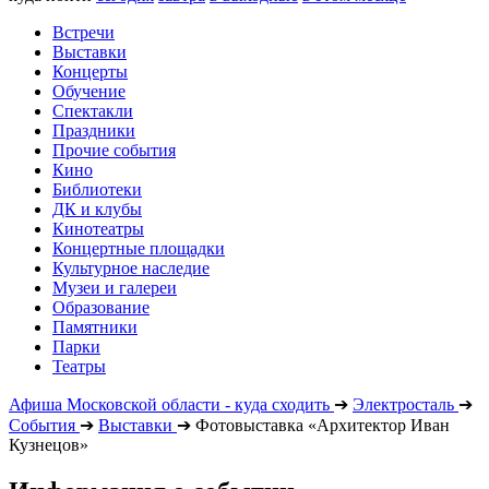
Встречи
Выставки
Концерты
Обучение
Спектакли
Праздники
Прочие события
Кино
Библиотеки
ДК и клубы
Кинотеатры
Концертные площадки
Культурное наследие
Музеи и галереи
Образование
Памятники
Парки
Театры
Афиша Московской области - куда сходить
➔
Электросталь
➔
События
➔
Выставки
➔
Фотовыставка «Архитектор Иван
Кузнецов»