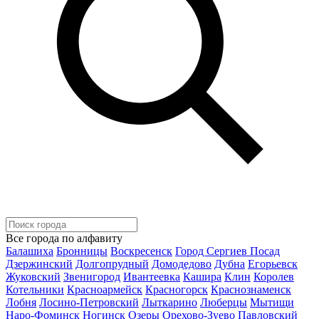
Все города по алфавиту
Балашиха
Бронницы
Воскресенск
Город Сергиев Посад
Дзержинский
Долгопрудный
Домодедово
Дубна
Егорьевск
Жуковский
Звенигород
Ивантеевка
Кашира
Клин
Королев
Котельники
Красноармейск
Красногорск
Краснознаменск
Лобня
Лосино-Петровский
Лыткарино
Люберцы
Мытищи
Наро-Фоминск
Ногинск
Озеры
Орехово-Зуево
Павловский