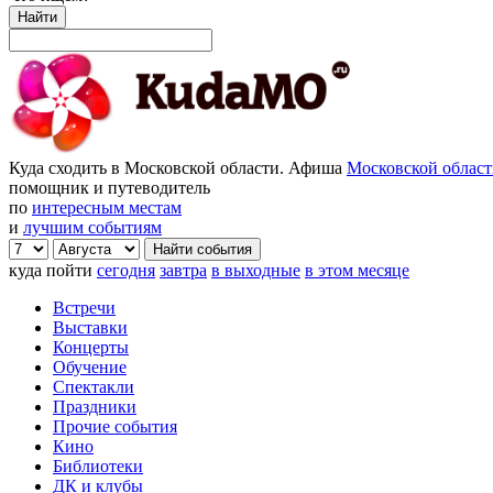
Найти
Куда сходить в Московской области. Афиша
Московской облас
помощник и путеводитель
по
интересным местам
и
лучшим событиям
куда пойти
сегодня
завтра
в выходные
в этом месяце
Встречи
Выставки
Концерты
Обучение
Спектакли
Праздники
Прочие события
Кино
Библиотеки
ДК и клубы