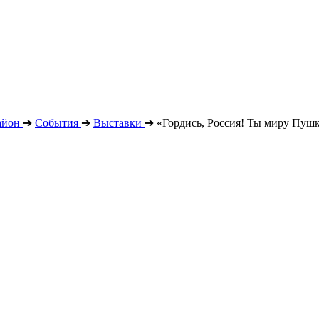
айон
➔
События
➔
Выставки
➔
«Гордись, Россия! Ты миру Пушк