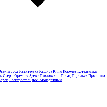
Звенигород
Ивантеевка
Кашира
Клин
Королев
Котельники
к
Озеры
Орехово-Зуево
Павловский Посад
Подольск
Протвино
горск
Электросталь
пос. Молодежный