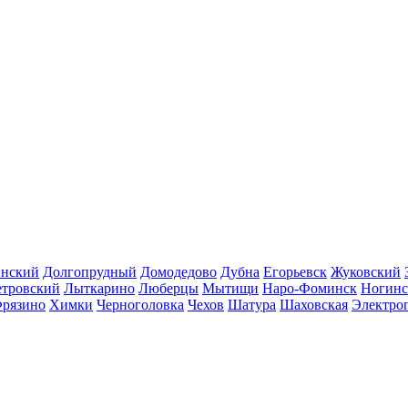
инский
Долгопрудный
Домодедово
Дубна
Егорьевск
Жуковский
етровский
Лыткарино
Люберцы
Мытищи
Наро-Фоминск
Ногинс
рязино
Химки
Черноголовка
Чехов
Шатура
Шаховская
Электро