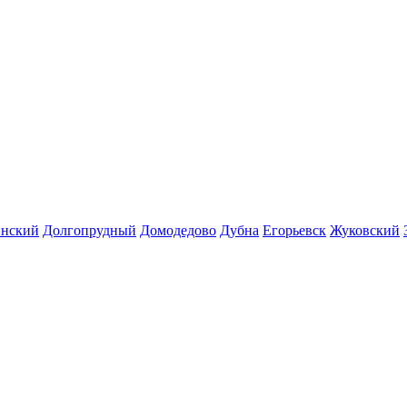
инский
Долгопрудный
Домодедово
Дубна
Егорьевск
Жуковский