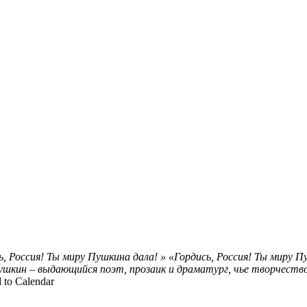
ь, Россия! Ты миру Пушкина дала! »
«Гордись, Россия! Ты миру П
шкин – выдающийся поэт, прозаик и драматург, чье творчество
 to Calendar