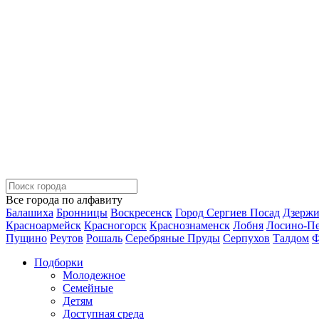
Все города по алфавиту
Балашиха
Бронницы
Воскресенск
Город Сергиев Посад
Дзерж
Красноармейск
Красногорск
Краснознаменск
Лобня
Лосино-П
Пущино
Реутов
Рошаль
Серебряные Пруды
Серпухов
Талдом
Ф
Подборки
Молодежное
Семейные
Детям
Доступная среда